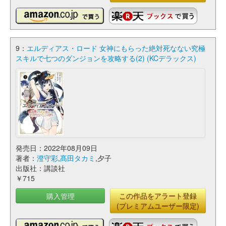
9：
エルディアス・ロード 女神にもらった絶対死なない究極
スキルで七つのダンジョンを攻略する(2) (KCデラックス)
発売日：2022年08月09日
著者：
澄守彩
,
髙田タカミ
,夕子
出版社：講談社
￥715
購入管理
この作品をアラート登録
(プレミアムユーザー限定)