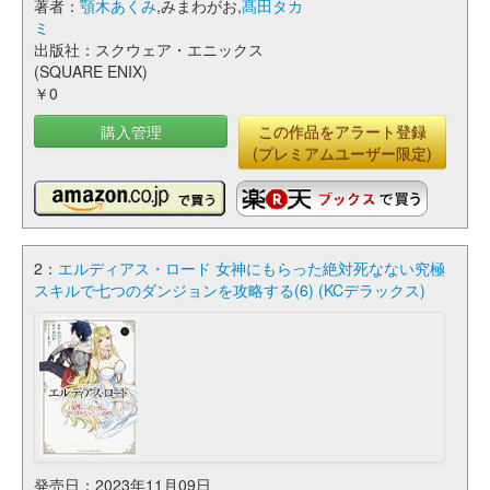
著者：
顎木あくみ
,みまわがお,
髙田タカ
ミ
出版社：スクウェア・エニックス
(SQUARE ENIX)
￥0
購入管理
この作品をアラート登録
(プレミアムユーザー限定)
2：
エルディアス・ロード 女神にもらった絶対死なない究極
スキルで七つのダンジョンを攻略する(6) (KCデラックス)
発売日：2023年11月09日