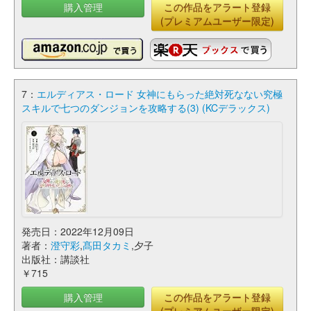
購入管理
この作品をアラート登録
(プレミアムユーザー限定)
7：
エルディアス・ロード 女神にもらった絶対死なない究極
スキルで七つのダンジョンを攻略する(3) (KCデラックス)
発売日：2022年12月09日
著者：
澄守彩
,
髙田タカミ
,夕子
出版社：講談社
￥715
購入管理
この作品をアラート登録