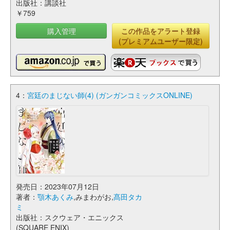
出版社：講談社
￥759
購入管理
この作品をアラート登録
(プレミアムユーザー限定)
4：
宮廷のまじない師(4) (ガンガンコミックスONLINE)
発売日：2023年07月12日
著者：
顎木あくみ
,みまわがお,
髙田タカ
ミ
出版社：スクウェア・エニックス
(SQUARE ENIX)