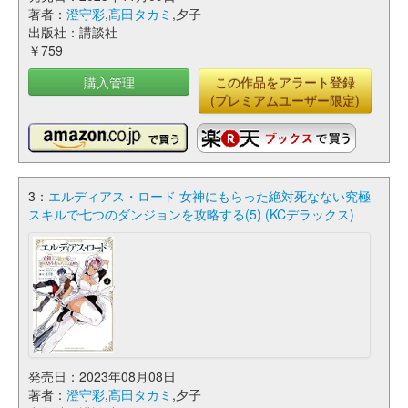
著者：
澄守彩
,
髙田タカミ
,夕子
出版社：講談社
￥759
購入管理
この作品をアラート登録
(プレミアムユーザー限定)
3：
エルディアス・ロード 女神にもらった絶対死なない究極
スキルで七つのダンジョンを攻略する(5) (KCデラックス)
発売日：2023年08月08日
著者：
澄守彩
,
髙田タカミ
,夕子