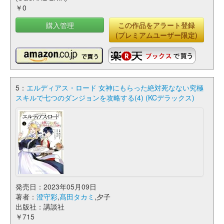
￥0
購入管理
この作品をアラート登録
(プレミアムユーザー限定)
5：
エルディアス・ロード 女神にもらった絶対死なない究極
スキルで七つのダンジョンを攻略する(4) (KCデラックス)
発売日：2023年05月09日
著者：
澄守彩
,
髙田タカミ
,夕子
出版社：講談社
￥715