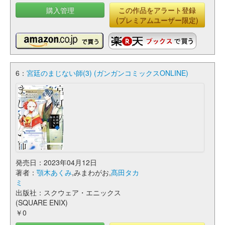
購入管理
この作品をアラート登録
(プレミアムユーザー限定)
6：
宮廷のまじない師(3) (ガンガンコミックスONLINE)
発売日：2023年04月12日
著者：
顎木あくみ
,みまわがお,
髙田タカ
ミ
出版社：スクウェア・エニックス
(SQUARE ENIX)
￥0