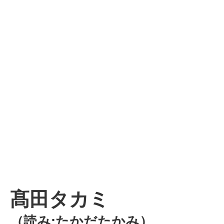
髙田タカミ
（読み:たかだたかみ）