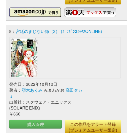
(プレミアムユーザー限定)
8：
宮廷のまじない師（2） (ｶﾞﾝｶﾞﾝｺﾐｯｸｽONLINE)
発売日：2022年10月12日
著者：
顎木あくみ
,みまわがお,
髙田タカ
ミ
出版社：スクウェア・エニックス
(SQUARE ENIX)
￥660
購入管理
この作品をアラート登録
(プレミアムユーザー限定)