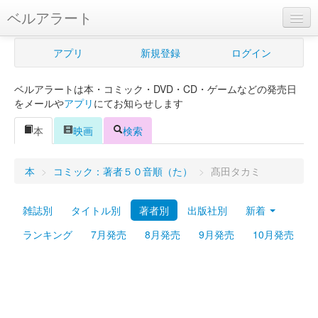
ベルアラート
ベルアラートとは
アプリ
新規登録
ログイン
ヘルプ
ベルアラートは本・コミック・DVD・CD・ゲームなどの発売日
新規登録
をメールや
アプリ
にてお知らせします
ログイン
本
映画
検索
Myカレンダー
本
>
コミック：著者５０音順（た）
>
髙田タカミ
購入管理
雑誌別
タイトル別
著者別
出版社別
新着
Myシェルフ
ランキング
7月発売
8月発売
9月発売
10月発売
プレミアム