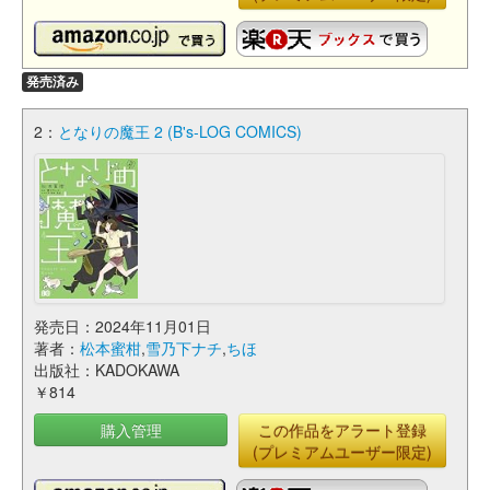
発売済み
2：
となりの魔王 2 (B's-LOG COMICS)
発売日：2024年11月01日
著者：
松本蜜柑
,
雪乃下ナチ
,
ちほ
出版社：KADOKAWA
￥814
購入管理
この作品をアラート登録
(プレミアムユーザー限定)