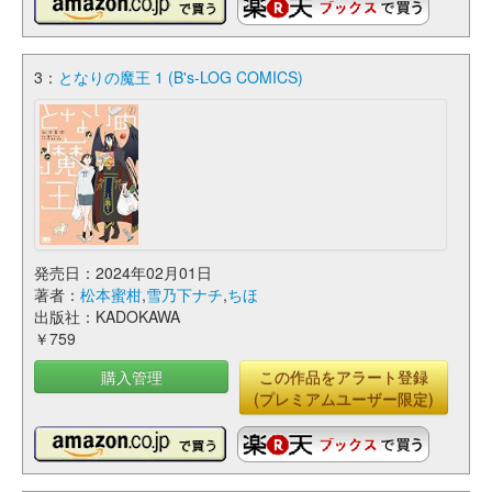
3：
となりの魔王 1 (B's-LOG COMICS)
発売日：2024年02月01日
著者：
松本蜜柑
,
雪乃下ナチ
,
ちほ
出版社：KADOKAWA
￥759
購入管理
この作品をアラート登録
(プレミアムユーザー限定)