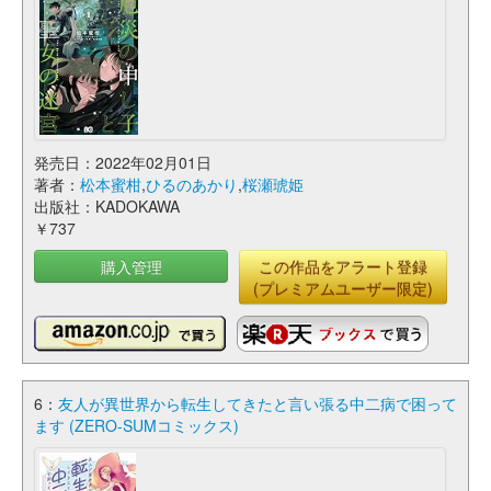
発売日：2022年02月01日
著者：
松本蜜柑
,
ひるのあかり
,
桜瀬琥姫
出版社：KADOKAWA
￥737
購入管理
この作品をアラート登録
(プレミアムユーザー限定)
6：
友人が異世界から転生してきたと言い張る中二病で困って
ます (ZERO-SUMコミックス)