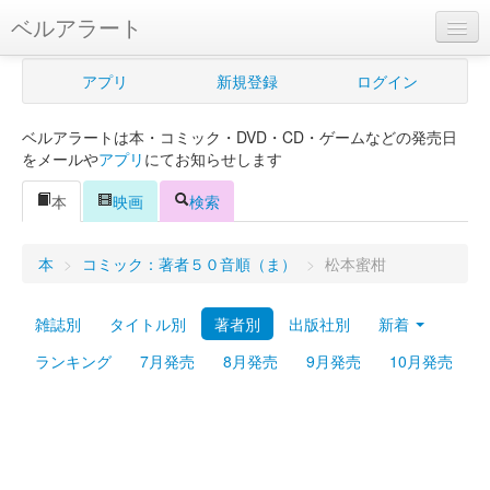
ベルアラート
ベルアラートとは
アプリ
新規登録
ログイン
ヘルプ
ベルアラートは本・コミック・DVD・CD・ゲームなどの発売日
新規登録
をメールや
アプリ
にてお知らせします
ログイン
本
映画
検索
Myカレンダー
本
>
コミック：著者５０音順（ま）
>
松本蜜柑
購入管理
雑誌別
タイトル別
著者別
出版社別
新着
Myシェルフ
ランキング
7月発売
8月発売
9月発売
10月発売
プレミアム