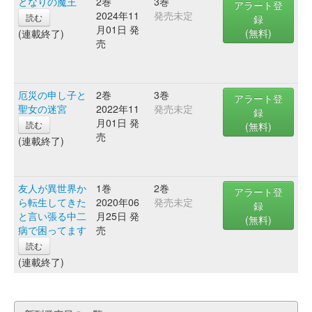
となりの魔王
2巻
3巻
アラート登
2024年11
発売未定
読む
録
月01日 発
(無料)
(連載終了)
売
厄災の申し子と
2巻
3巻
アラート登
聖女の迷宮
2022年11
発売未定
録
月01日 発
読む
(無料)
売
(連載終了)
友人が異世界か
1巻
2巻
アラート登
ら転生してきた
2020年06
発売未定
録
と言い張る中二
月25日 発
(無料)
病で困ってます
売
読む
(連載終了)