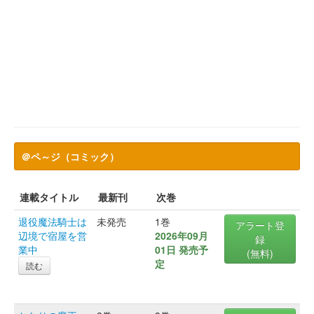
＠ペ～ジ（コミック）
連載タイトル
最新刊
次巻
退役魔法騎士は
未発売
1巻
アラート登
辺境で宿屋を営
2026年09月
録
業中
01日 発売予
(無料)
定
読む