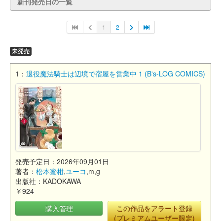
新刊発売日の一覧
1
2
未発売
1：
退役魔法騎士は辺境で宿屋を営業中 1 (B's-LOG COMICS)
発売予定日：2026年09月01日
著者：
松本蜜柑
,
ユーコ
,m,g
出版社：KADOKAWA
￥924
購入管理
この作品をアラート登録
(プレミアムユーザー限定)