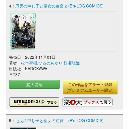
4：
厄災の申し子と聖女の迷宮 2 (B's-LOG COMICS)
発売日：2022年11月01日
著者：
松本蜜柑
,
ひるのあかり
,
桜瀬琥姫
出版社：KADOKAWA
￥737
購入管理
この作品をアラート登録
(プレミアムユーザー限定)
5：
厄災の申し子と聖女の迷宮 1 (B's-LOG COMICS)