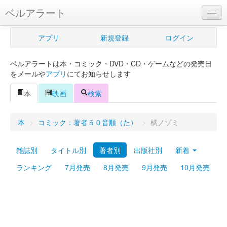
ベルアラート
ベルアラートとは
アプリ
新規登録
ログイン
ヘルプ
ベルアラートは本・コミック・DVD・CD・ゲームなどの発売日
新規登録
をメールや
アプリ
にてお知らせします
ログイン
本
映画
検索
Myカレンダー
本
>
コミック：著者５０音順（た）
>
橘ノゾミ
購入管理
雑誌別
タイトル別
著者別
出版社別
新着
Myシェルフ
ランキング
7月発売
8月発売
9月発売
10月発売
プレミアム