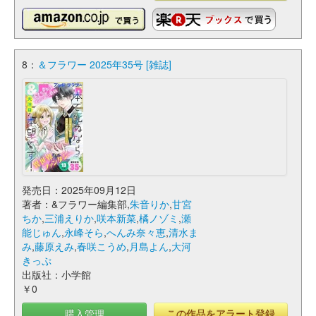
8：
＆フラワー 2025年35号 [雑誌]
発売日：2025年09月12日
著者：&フラワー編集部,
朱音りか
,
甘宮
ちか
,
三浦えりか
,
咲本新菜
,
橘ノゾミ
,
瀬
能じゅん
,
永峰そら
,
へんみ奈々恵
,
清水ま
み
,
藤原えみ
,
春咲こうめ
,
月島よん
,
大河
きっぷ
出版社：小学館
￥0
購入管理
この作品をアラート登録