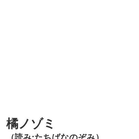
橘ノゾミ
（読み:たちばなのぞみ）