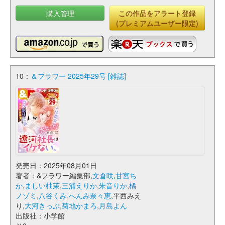
購入管理
この作品をアラート登録
(プレミアムユーザー限定)
10：
＆フラワー 2025年29号 [雑誌]
発売日：2025年08月01日
著者：&フラワー編集部,
文倉咲
,
甘宮ち
か
,
ましい柚茉
,
三浦えりか
,
朱音りか
,
橘
ノゾミ
,
八谷くみ
,
へんみ奈々恵
,平西みえ
り,
大河きっぷ
,
菊地かまろ
,
月島よん
出版社：小学館