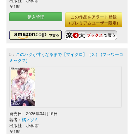
出版社：小学館
￥165
購入管理
この作品をアラート登録
(プレミアムユーザー限定)
5：
このハグが甘くなるまで【マイクロ】（３） (フラワーコ
ミックス)
発売日：2026年04月15日
著者：
橘ノゾミ
出版社：小学館
￥165