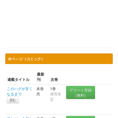
＠ペ～ジ（コミック）
最新
連載タイトル
刊
次巻
このハグが甘く
未発
1巻
アラート登録
なるまで
売
発売未
(無料)
定
読む