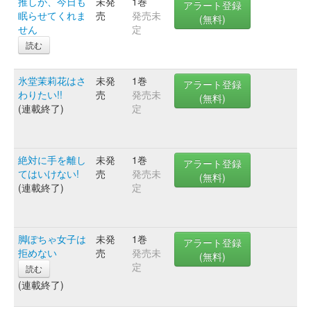
推しが、今日も
未発
1巻
アラート登録
眠らせてくれま
売
発売未
(無料)
せん
定
読む
氷堂茉莉花はさ
未発
1巻
アラート登録
わりたい!!
売
発売未
(無料)
(連載終了)
定
絶対に手を離し
未発
1巻
アラート登録
てはいけない!
売
発売未
(無料)
(連載終了)
定
脚ぽちゃ女子は
未発
1巻
アラート登録
拒めない
売
発売未
(無料)
定
読む
(連載終了)