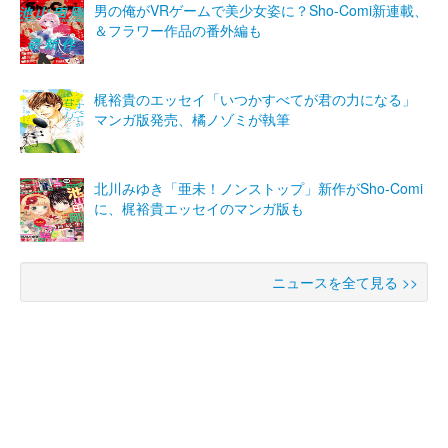
男の俺がVRゲームで美少女姿に？Sho-Comi新連載、
＆フラワー作品の番外編も
梶裕貴のエッセイ「いつかすべてが君の力になる」
マンガ版発売、橘ノゾミが執筆
北川みゆき「亜未！ノンストップ」新作がSho-Comi
に、梶裕貴エッセイのマンガ版も
ニュースを全て見る >>