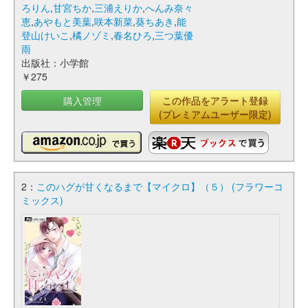
ろりん
,
甘宮ちか
,
三浦えりか
,
へんみ奈々
恵
,
あやもと美葉
,
咲本新菜
,
葵ちあき
,
能
登山けいこ
,
橘ノゾミ
,
春名ひろ
,
三つ葉優
雨
出版社：小学館
￥275
購入管理
この作品をアラート登録
(プレミアムユーザー限定)
2：
このハグが甘くなるまで【マイクロ】（５） (フラワーコ
ミックス)