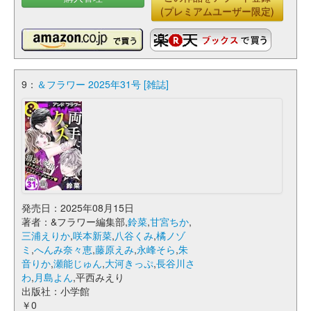
(プレミアムユーザー限定)
9：
＆フラワー 2025年31号 [雑誌]
発売日：2025年08月15日
著者：&フラワー編集部,
鈴菜
,
甘宮ちか
,
三浦えりか
,
咲本新菜
,
八谷くみ
,
橘ノゾ
ミ
,
へんみ奈々恵
,
藤原えみ
,
永峰そら
,
朱
音りか
,
瀬能じゅん
,
大河きっぷ
,
長谷川さ
わ
,
月島よん
,平西みえり
出版社：小学館
￥0