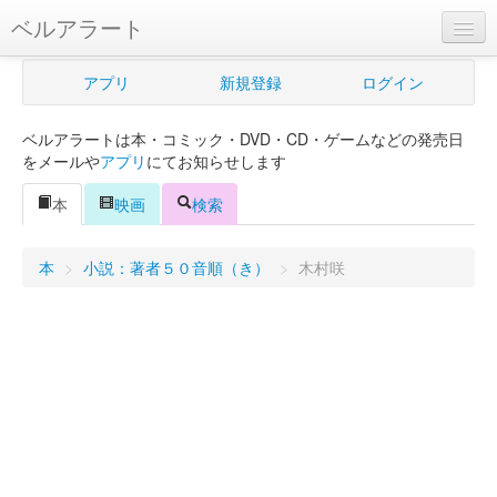
ベルアラート
ベルアラートとは
アプリ
新規登録
ログイン
ヘルプ
ベルアラートは本・コミック・DVD・CD・ゲームなどの発売日
新規登録
をメールや
アプリ
にてお知らせします
ログイン
本
映画
検索
Myカレンダー
本
>
小説：著者５０音順（き）
>
木村咲
購入管理
Myシェルフ
プレミアム