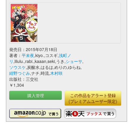
発売日：2015年07月18日
著者：
平未夜
,kiyo.,コスギ,
浅町ノ
リ
,lilulu.,rabi.,kaaan,seki,うき,
ショーサ
,
ソウスケ
,炭酸水,はるは,めりの,ゆらね,
紺野つぐみ
,ナチ,時流,
木村咲
出版社：三交社
￥1,304
購入管理
この作品をアラート登録
(プレミアムユーザー限定)