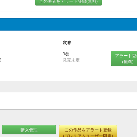
この著者をアラート登録(無料)
次巻
3巻
アラート登
売
発売未定
(無料)
購入管理
この作品をアラート登録
(プレミアムユーザー限定)