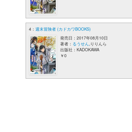
4：
週末冒険者 (カドカワBOOKS)
発売日：2017年08月10日
著者：
るうせん
,りりんら
出版社：KADOKAWA
￥0