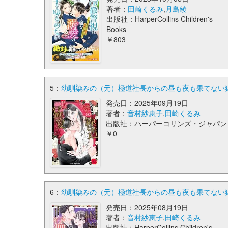
著者：
田崎くるみ
,
月島綾
出版社：HarperCollins Children's
Books
￥803
5：
幼馴染みの（元）極道社長からの昼も夜も果てない猛
発売日：2025年09月19日
著者：
音村紗恵子
,
田崎くるみ
出版社：ハーパーコリンズ・ジャパン
￥0
6：
幼馴染みの（元）極道社長からの昼も夜も果てない猛
発売日：2025年08月19日
著者：
音村紗恵子
,
田崎くるみ
出版社：HarperCollins Children's