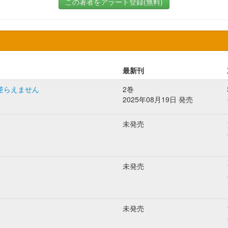
この著者をアラート登録(無料)
最新刊
逆らえません
2巻
2025年08月19日 発売
未発売
未発売
未発売