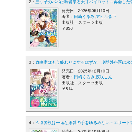
2：
三つ子のパパは執愛滾る天才パイロット～再会した強
発売日：2026年05月10日
著者：
田崎くるみ
,
アヒル森下
出版社：スターツ出版
￥836
3：
政略妻はもう終わりにするはずが、冷酷外科医は永久
発売日：2025年12月10日
著者：
田崎くるみ
,
夜咲こん
出版社：スターツ出版
￥814
4：
冷徹警視は一途な溺愛の手をゆるめない～エリート警
発売日：2025年10月08日