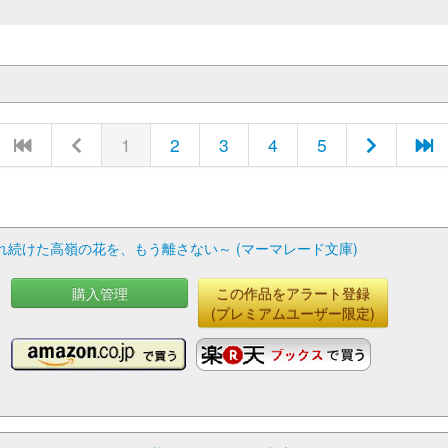
1
2
3
4
5
続けた高嶺の花を、もう離さない～ (マーマレード文庫)
購入管理
この作品をアラート登録
(プレミアムユーザー限定)