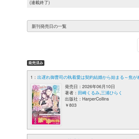
(連載終了)
新刊発売日の一覧
発売済み
1：
出遅れ御曹司の執着愛は契約結婚から始まる～焦がれ
発売日：2026年06月10日
著者：
田崎くるみ
,
三浦ひらく
出版社：HarperCollins
￥803