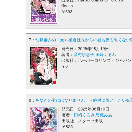
Books
￥693
7：
幼馴染みの（元）極道社長からの昼も夜も果てない猛
発売日：2025年08月19日
著者：
音村紗恵子
,
田崎くるみ
出版社：ハーパーコリンズ・ジャパン
￥0
8：
あなたの妻にはなりません！～絶対に落としたい御曹
発売日：2025年08月10日
著者：
田崎くるみ
,
弓槻みあ
出版社：スターツ出版
￥825