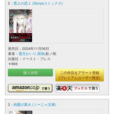
2：
悪人の恋１ (Sonyaコミックス)
発売日：2024年11月06日
著者：
霜月かいり
,
荷鴣
,鈴ノ助
出版社：イースト・プレス
￥869
購入管理
この作品をアラート登録
(プレミアムユーザー限定)
3：
純愛の業火 (ソーニャ文庫)