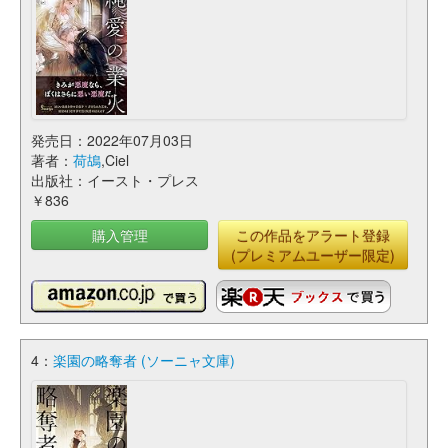
発売日：2022年07月03日
著者：
荷鴣
,Ciel
出版社：イースト・プレス
￥836
購入管理
この作品をアラート登録
(プレミアムユーザー限定)
4：
楽園の略奪者 (ソーニャ文庫)