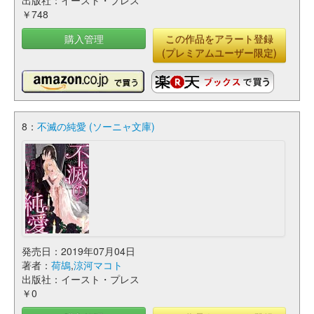
出版社：イースト・プレス
￥748
購入管理
この作品をアラート登録
(プレミアムユーザー限定)
8：
不滅の純愛 (ソーニャ文庫)
発売日：2019年07月04日
著者：
荷鴣
,
涼河マコト
出版社：イースト・プレス
￥0