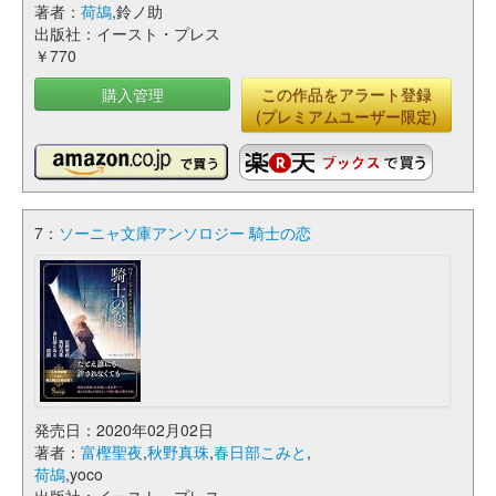
著者：
荷鴣
,鈴ノ助
出版社：イースト・プレス
￥770
購入管理
この作品をアラート登録
(プレミアムユーザー限定)
7：
ソーニャ文庫アンソロジー 騎士の恋
発売日：2020年02月02日
著者：
富樫聖夜
,
秋野真珠
,
春日部こみと
,
荷鴣
,yoco