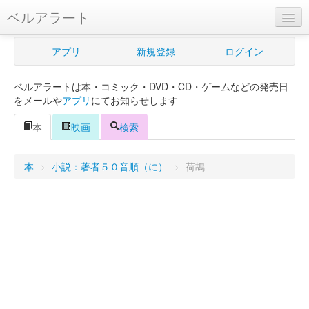
ベルアラート
ベルアラートとは
アプリ
新規登録
ログイン
ヘルプ
ベルアラートは本・コミック・DVD・CD・ゲームなどの発売日
新規登録
をメールや
アプリ
にてお知らせします
ログイン
本
映画
検索
Myカレンダー
本
>
小説：著者５０音順（に）
>
荷鴣
購入管理
Myシェルフ
プレミアム