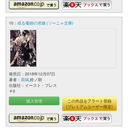
10：
或る毒師の求婚 (ソーニャ文庫)
発売日：2018年12月07日
著者：
荷鴣
,鈴ノ助
出版社：イースト・プレス
￥0
購入管理
この作品をアラート登録
(プレミアムユーザー限定)