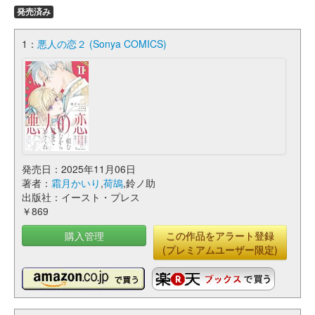
発売済み
1：
悪人の恋２ (Sonya COMICS)
発売日：2025年11月06日
著者：
霜月かいり
,
荷鴣
,鈴ノ助
出版社：イースト・プレス
￥869
購入管理
この作品をアラート登録
(プレミアムユーザー限定)