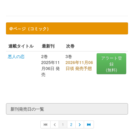
＠ペ～ジ（コミック）
連載タイトル
最新刊
次巻
悪人の恋
2巻
3巻
アラート登
2025年11
2026年11月06
録
月06日 発
日頃 発売予想
(無料)
売
新刊発売日の一覧
1
2