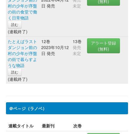
(無料)
村の少年が序盤
日 発売
未定
の街の食堂で働
く日常物語
読む
(連載終了)
たとえばラスト
12巻
13巻
アラート登録
ダンジョン前の
2023年10月12
発売
(無料)
村の少年が序盤
日 発売
未定
の街で暮らすよ
うな物語
読む
(連載終了)
＠ペ～ジ（ラノベ）
連載タイトル
最新刊
次巻