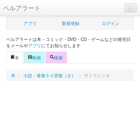
ベルアラート
ベルアラートとは
アプリ
新規登録
ログイン
ヘルプ
ベルアラートは本・コミック・DVD・CD・ゲームなどの発売日
新規登録
をメールや
アプリ
にてお知らせします
ログイン
本
映画
検索
Myカレンダー
本
>
小説：著者５０音順（さ）
>
サトウとシオ
購入管理
Myシェルフ
プレミアム