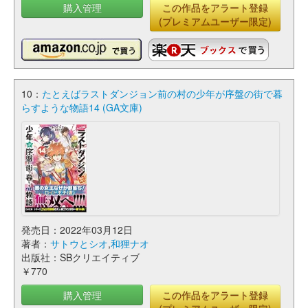
購入管理
この作品をアラート登録
(プレミアムユーザー限定)
10：
たとえばラストダンジョン前の村の少年が序盤の街で暮
らすような物語14 (GA文庫)
発売日：2022年03月12日
著者：
サトウとシオ
,
和狸ナオ
出版社：SBクリエイティブ
￥770
購入管理
この作品をアラート登録