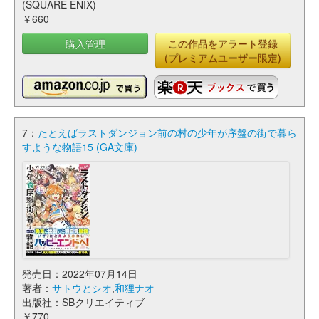
(SQUARE ENIX)
￥660
購入管理
この作品をアラート登録
(プレミアムユーザー限定)
7：
たとえばラストダンジョン前の村の少年が序盤の街で暮ら
すような物語15 (GA文庫)
発売日：2022年07月14日
著者：
サトウとシオ
,
和狸ナオ
出版社：SBクリエイティブ
￥770