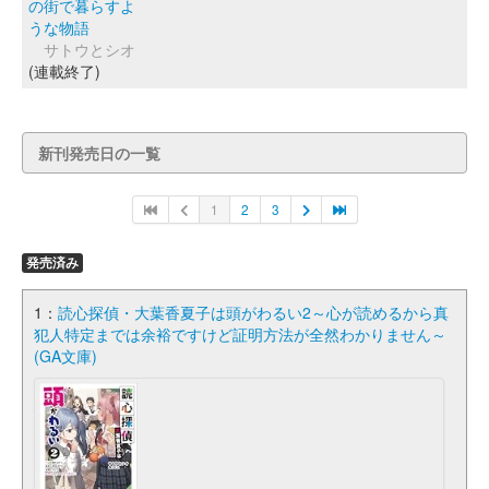
の街で暮らすよ
うな物語
サトウとシオ
(連載終了)
新刊発売日の一覧
1
2
3
発売済み
1：
読心探偵・大葉香夏子は頭がわるい2～心が読めるから真
犯人特定までは余裕ですけど証明方法が全然わかりません～
(GA文庫)