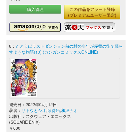
購入管理
この作品をアラート登録
(プレミアムユーザー限定)
8：
たとえばラストダンジョン前の村の少年が序盤の街で暮ら
すような物語(10) (ガンガンコミックスONLINE)
発売日：2022年04月12日
著者：
サトウとシオ
,
臥待始
,
和狸ナオ
出版社：スクウェア・エニックス
(SQUARE ENIX)
￥680