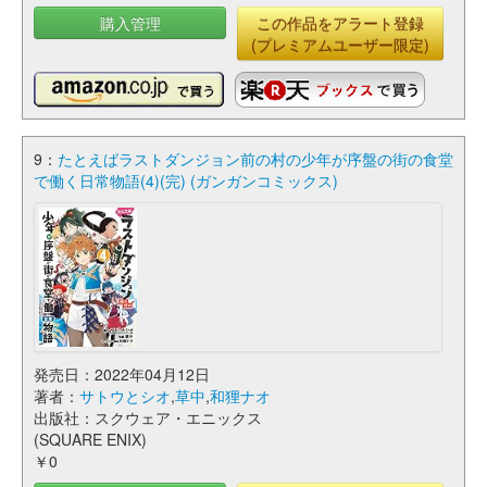
購入管理
この作品をアラート登録
(プレミアムユーザー限定)
9：
たとえばラストダンジョン前の村の少年が序盤の街の食堂
で働く日常物語(4)(完) (ガンガンコミックス)
発売日：2022年04月12日
著者：
サトウとシオ
,
草中
,
和狸ナオ
出版社：スクウェア・エニックス
(SQUARE ENIX)
￥0