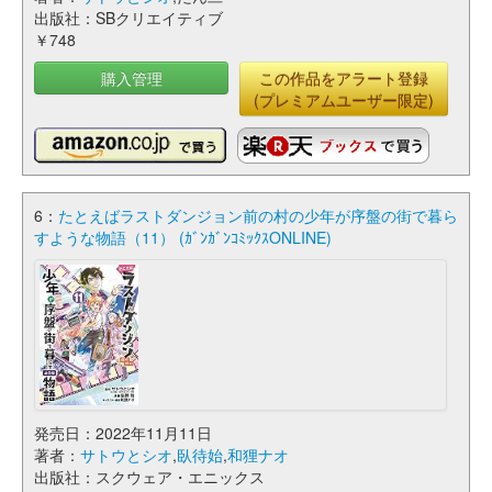
出版社：SBクリエイティブ
￥748
購入管理
この作品をアラート登録
(プレミアムユーザー限定)
6：
たとえばラストダンジョン前の村の少年が序盤の街で暮ら
すような物語（11） (ｶﾞﾝｶﾞﾝｺﾐｯｸｽONLINE)
発売日：2022年11月11日
著者：
サトウとシオ
,
臥待始
,
和狸ナオ
出版社：スクウェア・エニックス