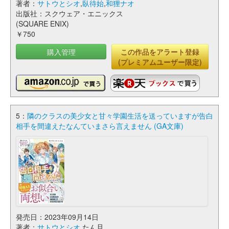
著者：
サトウとシオ
,
臥待始
,
和狸ナオ
出版社：スクウェア・エニックス
(SQUARE ENIX)
￥750
購入管理
この作品をアラート登録
(プレミアムユーザー限定)
5：
隣のクラスの美少女と甘々学園生活を送っていますが告白
相手を間違えたなんていまさら言えません (GA文庫)
発売日：2023年09月14日
著者：
サトウとシオ
,たん旦