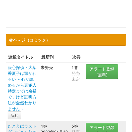
＠ペ～ジ（コミック）
連載タイトル
最新刊
次巻
読心探偵・大葉
未発売
1巻
アラート登録
香夏子は頭がわ
発売
(無料)
るい ～心が読
未定
めるから真犯人
特定までは余裕
ですけど証明方
法が全然わかり
ません～
読む
たとえばラスト
4巻
5巻
アラート登録
ダンジョン前の
2022年04月12
発売