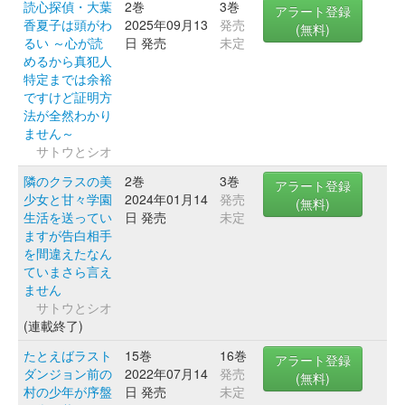
読心探偵・大葉
2巻
3巻
アラート登録
香夏子は頭がわ
2025年09月13
発売
(無料)
るい ～心が読
日 発売
未定
めるから真犯人
特定までは余裕
ですけど証明方
法が全然わかり
ません～
サトウとシオ
隣のクラスの美
2巻
3巻
アラート登録
少女と甘々学園
2024年01月14
発売
(無料)
生活を送ってい
日 発売
未定
ますが告白相手
を間違えたなん
ていまさら言え
ません
サトウとシオ
(連載終了)
たとえばラスト
15巻
16巻
アラート登録
ダンジョン前の
2022年07月14
発売
(無料)
村の少年が序盤
日 発売
未定