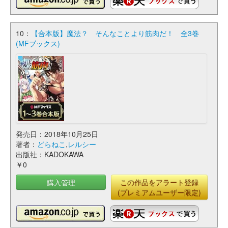
10：
【合本版】魔法？ そんなことより筋肉だ！ 全3巻
(MFブックス)
発売日：2018年10月25日
著者：
どらねこ
,
レルシー
出版社：KADOKAWA
￥0
購入管理
この作品をアラート登録
(プレミアムユーザー限定)