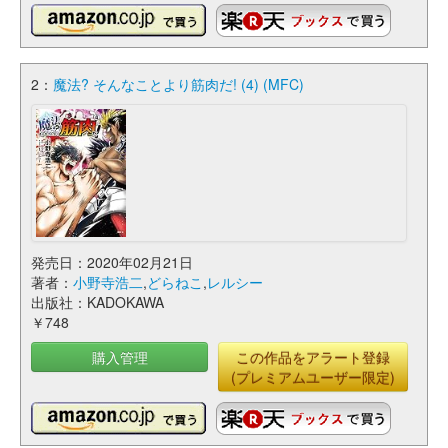
2：
魔法? そんなことより筋肉だ! (4) (MFC)
発売日：2020年02月21日
著者：
小野寺浩二
,
どらねこ
,
レルシー
出版社：KADOKAWA
￥748
購入管理
この作品をアラート登録
(プレミアムユーザー限定)