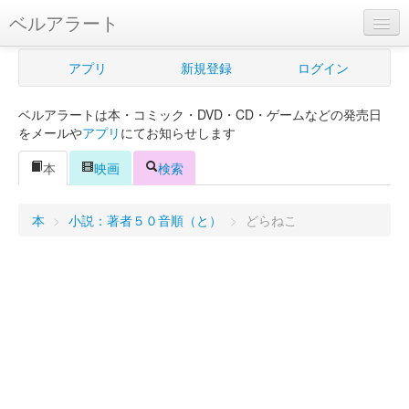
ベルアラート
ベルアラートとは
アプリ
新規登録
ログイン
ヘルプ
ベルアラートは本・コミック・DVD・CD・ゲームなどの発売日
新規登録
をメールや
アプリ
にてお知らせします
ログイン
本
映画
検索
Myカレンダー
本
>
小説：著者５０音順（と）
>
どらねこ
購入管理
Myシェルフ
プレミアム