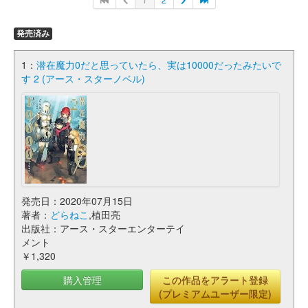
発売済み
1：
潜在魔力0だと思っていたら、実は10000だったみたいで
す 2 (アース・スターノベル)
発売日：2020年07月15日
著者：
どらねこ
,植田亮
出版社：アース・スターエンターテイ
メント
￥1,320
購入管理
この作品をアラート登録
(プレミアムユーザー限定)