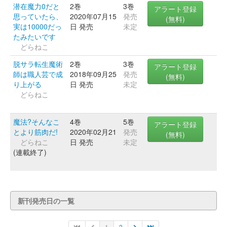
潜在魔力0だと
2巻
3巻
アラート登録
思っていたら、
2020年07月15
発売
(無料)
実は10000だっ
日 発売
未定
たみたいです
どらねこ
脱サラ転生魔術
2巻
3巻
アラート登録
師は職人芸で成
2018年09月25
発売
(無料)
り上がる
日 発売
未定
どらねこ
魔法?そんなこ
4巻
5巻
アラート登録
とより筋肉だ!
2020年02月21
発売
(無料)
どらねこ
日 発売
未定
(連載終了)
新刊発売日の一覧
1
2