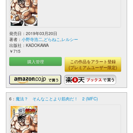
発売日：2019年03月20日
著者：
小野寺浩二
,
どらねこ
,
レルシー
出版社：KADOKAWA
￥715
購入管理
この作品をアラート登録
(プレミアムユーザー限定)
6：
魔法？ そんなことより筋肉だ！ 2 (MFC)