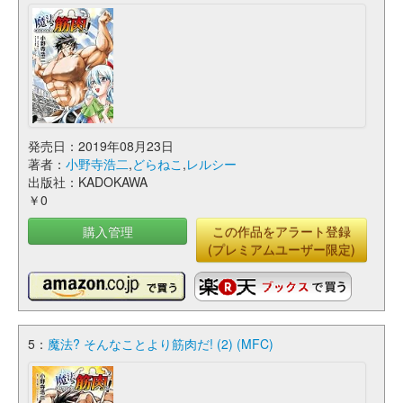
発売日：2019年08月23日
著者：
小野寺浩二
,
どらねこ
,
レルシー
出版社：KADOKAWA
￥0
購入管理
この作品をアラート登録
(プレミアムユーザー限定)
5：
魔法? そんなことより筋肉だ! (2) (MFC)