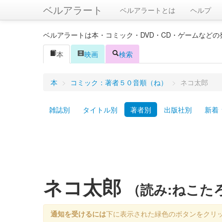
ベルアラート
ベルアラートとは
ヘルプ
ベルアラートは本・コミック・DVD・CD・ゲームなど
本
映画
検索
本
>
コミック：著者５０音順（ね）
>
ネコ太郎
雑誌別
タイトル別
著者別
出版社別
新着
ネコ太郎
（読み:ねこた
通知を受けるには
下に表示された緑色のボタンをクリ