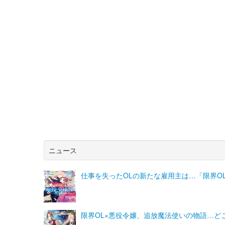
ニュース
仕事を失ったOLの新たな雇用主は…「限界O
限界OL×悪役令嬢、追放魔法使いの物語…ど