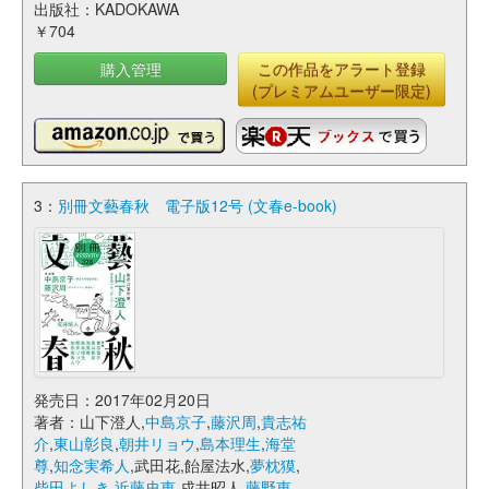
出版社：KADOKAWA
￥704
購入管理
この作品をアラート登録
(プレミアムユーザー限定)
3：
別冊文藝春秋 電子版12号 (文春e-book)
発売日：2017年02月20日
著者：山下澄人,
中島京子
,
藤沢周
,
貴志祐
介
,
東山彰良
,
朝井リョウ
,
島本理生
,
海堂
尊
,
知念実希人
,武田花,飴屋法水,
夢枕獏
,
柴田よしき
,
近藤史恵
,戌井昭人,
藤野恵