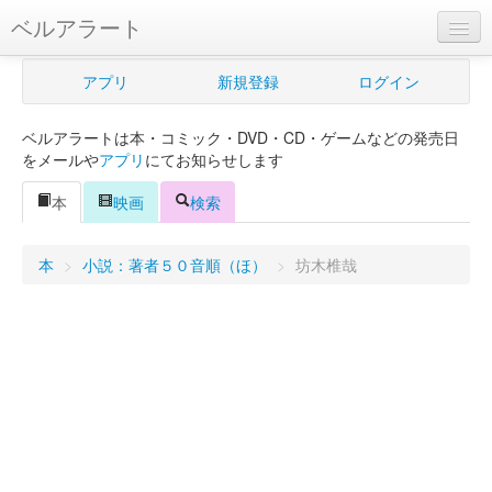
ベルアラート
ベルアラートとは
アプリ
新規登録
ログイン
ヘルプ
ベルアラートは本・コミック・DVD・CD・ゲームなどの発売日
新規登録
をメールや
アプリ
にてお知らせします
ログイン
本
映画
検索
Myカレンダー
本
>
小説：著者５０音順（ほ）
>
坊木椎哉
購入管理
Myシェルフ
プレミアム