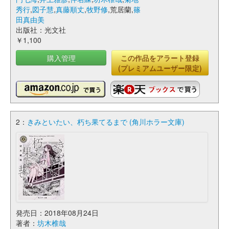
秀行
,
図子慧
,
真藤順丈
,
牧野修
,荒居蘭,
篠
田真由美
出版社：光文社
￥1,100
購入管理
この作品をアラート登録
(プレミアムユーザー限定)
2：
きみといたい、朽ち果てるまで (角川ホラー文庫)
発売日：2018年08月24日
著者：
坊木椎哉