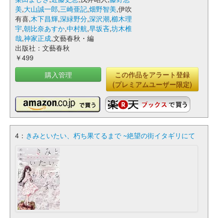
美
,
大山誠一郎
,
三崎亜記
,
畑野智美
,伊吹
有喜,
木下昌輝
,
深緑野分
,
深沢潮
,
櫛木理
宇
,
朝比奈あすか
,
中村航
,
早坂吝
,
坊木椎
哉
,
神家正成
,文藝春秋・編
出版社：文藝春秋
￥499
購入管理
この作品をアラート登録
(プレミアムユーザー限定)
4：
きみといたい、朽ち果てるまで ~絶望の街イタギリにて