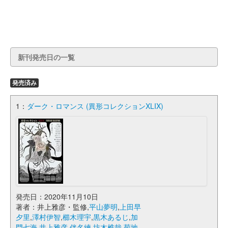
新刊発売日の一覧
発売済み
1：
ダーク・ロマンス (異形コレクションXLIX)
発売日：2020年11月10日
著者：井上雅彦・監修,
平山夢明
,
上田早
夕里
,
澤村伊智
,
櫛木理宇
,
黒木あるじ
,
加
門七海
,
井上雅彦
,
伴名練
,
坊木椎哉
,
菊地