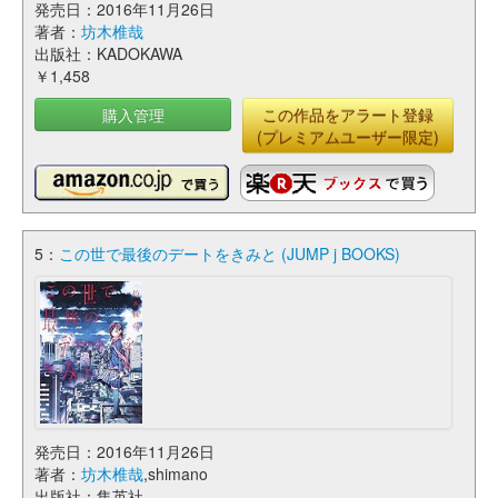
発売日：2016年11月26日
著者：
坊木椎哉
出版社：KADOKAWA
￥1,458
購入管理
この作品をアラート登録
(プレミアムユーザー限定)
5：
この世で最後のデートをきみと (JUMP j BOOKS)
発売日：2016年11月26日
著者：
坊木椎哉
,shimano
出版社：集英社