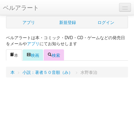
ベルアラート
ベルアラートとは
アプリ
新規登録
ログイン
ヘルプ
ベルアラートは本・コミック・DVD・CD・ゲームなどの発売日
新規登録
をメールや
アプリ
にてお知らせします
ログイン
本
映画
検索
Myカレンダー
本
>
小説：著者５０音順（み）
>
水野泰治
購入管理
Myシェルフ
プレミアム