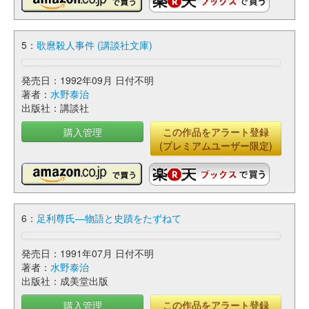
5：
歌麿殺人事件 (講談社文庫)
発売日：1992年09月 日付不明
著者：
水野泰治
出版社：講談社
購入管理
この作品をアラート登録
(プレミアムユーザー限定)
6：
足利尊氏―物語と史蹟をたずねて
発売日：1991年07月 日付不明
著者：
水野泰治
出版社：成美堂出版
購入管理
この作品をアラート登録