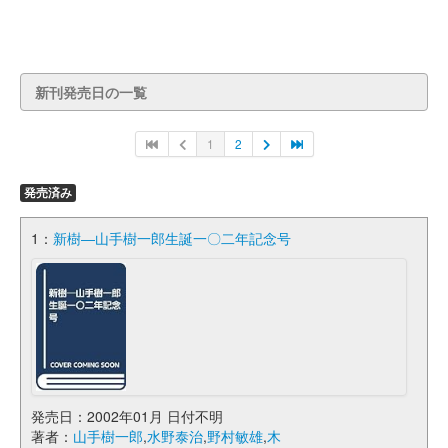
新刊発売日の一覧
1
2
発売済み
1：
新樹―山手樹一郎生誕一〇二年記念号
発売日：2002年01月 日付不明
著者：
山手樹一郎
,
水野泰治
,
野村敏雄
,
木