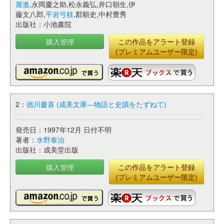
屋進
,永岡慶之助,松永義弘,井口朝生,伊
藤文八郎,
平岩弓枝
,郡順史,中村豊秀
出版社：小池書院
購入管理
この作品をアラート登録
(プレミアムユーザー限定)
2：
徳川慶喜 (成美文庫―物語と史蹟をたずねて)
発売日：1997年12月 日付不明
著者：
水野泰治
出版社：成美堂出版
購入管理
この作品をアラート登録
(プレミアムユーザー限定)