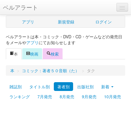
ベルアラート
ベルアラートとは
アプリ
新規登録
ログイン
ヘルプ
ベルアラートは本・コミック・DVD・CD・ゲームなどの発売日
新規登録
をメールや
アプリ
にてお知らせします
ログイン
本
映画
検索
Myカレンダー
本
>
コミック：著者５０音順（た）
>
タク
購入管理
雑誌別
タイトル別
著者別
出版社別
新着
Myシェルフ
ランキング
7月発売
8月発売
9月発売
10月発売
プレミアム