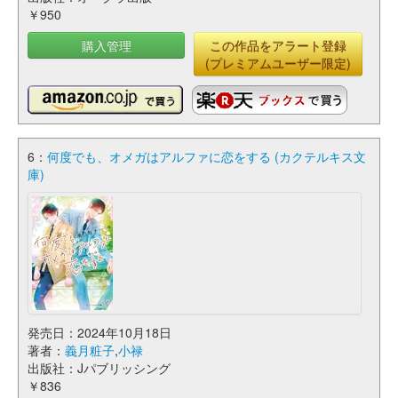
￥950
購入管理
この作品をアラート登録
(プレミアムユーザー限定)
6：
何度でも、オメガはアルファに恋をする (カクテルキス文
庫)
発売日：2024年10月18日
著者：
義月粧子
,
小禄
出版社：Jパブリッシング
￥836