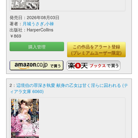
発売日：2026年08月03日
著者：
月城うさぎ
,
小禄
出版社：HarperCollins
￥869
購入管理
この作品をアラート登録
(プレミアムユーザー限定)
2：
辺境伯の罪深き執愛 献身の乙女は甘く淫らに囚われる (テ
ィアラ文庫 6060)