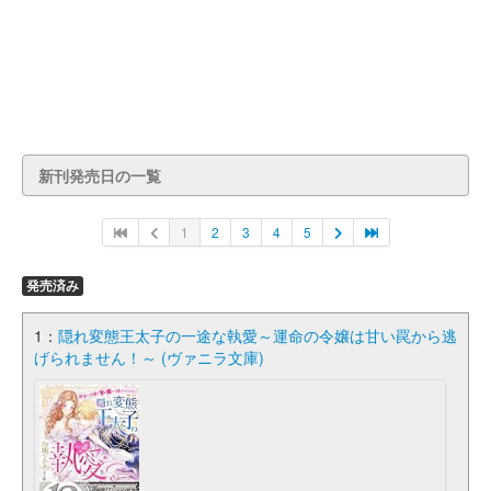
新刊発売日の一覧
1
2
3
4
5
発売済み
1：
隠れ変態王太子の一途な執愛～運命の令嬢は甘い罠から逃
げられません！～ (ヴァニラ文庫)