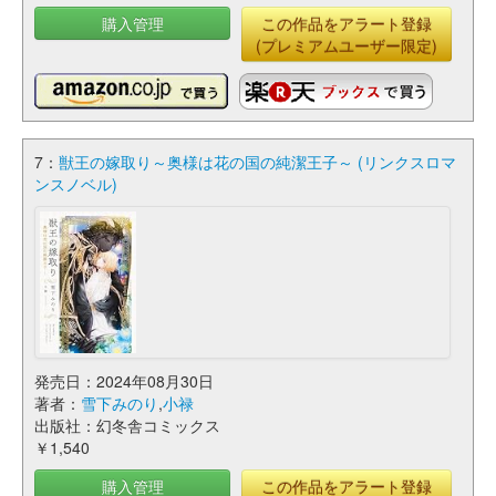
購入管理
この作品をアラート登録
(プレミアムユーザー限定)
7：
獣王の嫁取り～奥様は花の国の純潔王子～ (リンクスロマ
ンスノベル)
発売日：2024年08月30日
著者：
雪下みのり
,
小禄
出版社：幻冬舎コミックス
￥1,540
購入管理
この作品をアラート登録