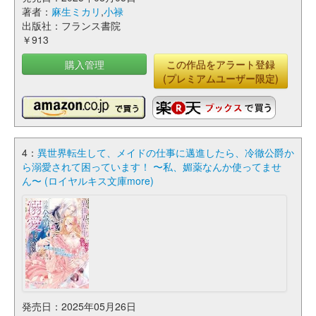
著者：
麻生ミカリ
,
小禄
出版社：フランス書院
￥913
購入管理
この作品をアラート登録
(プレミアムユーザー限定)
4：
異世界転生して、メイドの仕事に邁進したら、冷徹公爵か
ら溺愛されて困っています！ 〜私、媚薬なんか使ってませ
ん〜 (ロイヤルキス文庫more)
発売日：2025年05月26日