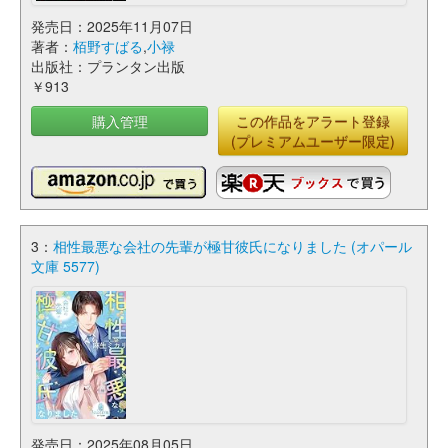
発売日：2025年11月07日
著者：
栢野すばる
,
小禄
出版社：プランタン出版
￥913
購入管理
この作品をアラート登録
(プレミアムユーザー限定)
3：
相性最悪な会社の先輩が極甘彼氏になりました (オパール
文庫 5577)
発売日：2025年08月05日