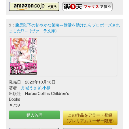
9：
腹黒陛下の甘やかな策略～婚活を助けたらプロポーズされ
ました!?～ (ヴァニラ文庫)
発売日：2023年10月18日
著者：
月城うさぎ
,
小禄
出版社：HarperCollins Children's
Books
￥759
購入管理
この作品をアラート登録
(プレミアムユーザー限定)