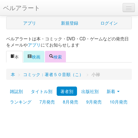
ベルアラート
ベルアラートとは
アプリ
新規登録
ログイン
ヘルプ
ベルアラートは本・コミック・DVD・CD・ゲームなどの発売日
新規登録
をメールや
アプリ
にてお知らせします
ログイン
本
映画
検索
Myカレンダー
本
>
コミック：著者５０音順（こ）
>
小禄
購入管理
雑誌別
タイトル別
著者別
出版社別
新着
Myシェルフ
ランキング
7月発売
8月発売
9月発売
10月発売
プレミアム