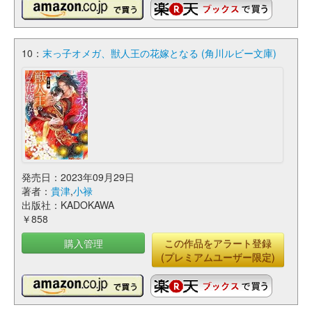
10：
末っ子オメガ、獣人王の花嫁となる (角川ルビー文庫)
発売日：2023年09月29日
著者：
貴津
,
小禄
出版社：KADOKAWA
￥858
購入管理
この作品をアラート登録
(プレミアムユーザー限定)