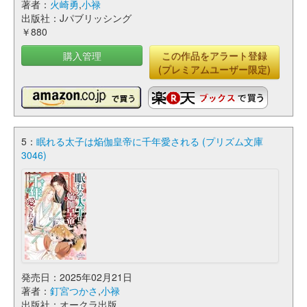
著者：
火崎勇
,
小禄
出版社：Jパブリッシング
￥880
購入管理
この作品をアラート登録
(プレミアムユーザー限定)
5：
眠れる太子は焔伽皇帝に千年愛される (プリズム文庫
3046)
発売日：2025年02月21日
著者：
釘宮つかさ
,
小禄
出版社：オークラ出版