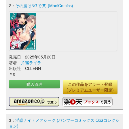
2：
その唇はNGで(5) (MooiComics)
発売日：2025年05月20日
著者：
片霧ライラ
出版社：CLLENN
￥0
購入管理
この作品をアラート登録
(プレミアムユーザー限定)
3：
淫惑ナイトメアシーク (バンブーコミックス Qpaコレクシ
ョン)