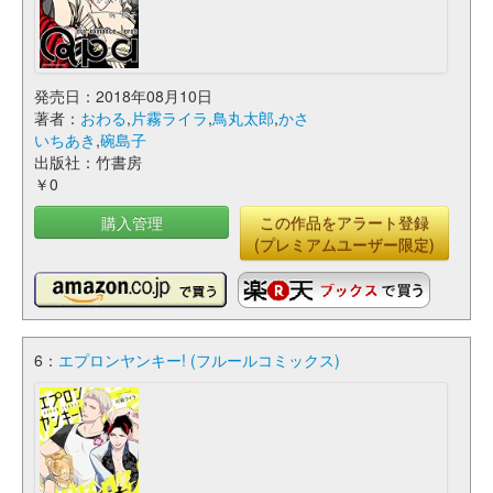
発売日：2018年08月10日
著者：
おわる
,
片霧ライラ
,
鳥丸太郎
,
かさ
いちあき
,
碗島子
出版社：竹書房
￥0
購入管理
この作品をアラート登録
(プレミアムユーザー限定)
6：
エプロンヤンキー! (フルールコミックス)