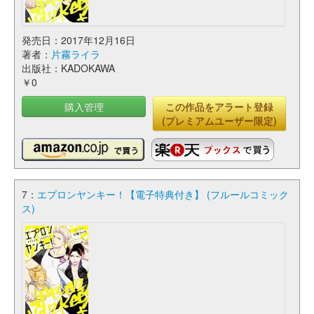
発売日：2017年12月16日
著者：
片霧ライラ
出版社：KADOKAWA
￥0
購入管理
この作品をアラート登録
(プレミアムユーザー限定)
7：
エプロンヤンキー！【電子特典付き】 (フルールコミック
ス)