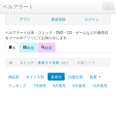
ベルアラート
ベルアラートとは
アプリ
新規登録
ログイン
ヘルプ
ベルアラートは本・コミック・DVD・CD・ゲームなどの発売日
新規登録
をメールや
アプリ
にてお知らせします
ログイン
本
映画
検索
Myカレンダー
本
>
コミック：著者５０音順（か）
>
片霧ライラ
購入管理
雑誌別
タイトル別
著者別
出版社別
新着
Myシェルフ
ランキング
7月発売
8月発売
9月発売
10月発売
プレミアム