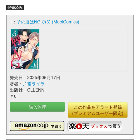
発売済み
1：
その唇はNGで(6) (MooiComics)
発売日：2025年06月17日
著者：
片霧ライラ
出版社：CLLENN
￥0
購入管理
この作品をアラート登録
(プレミアムユーザー限定)