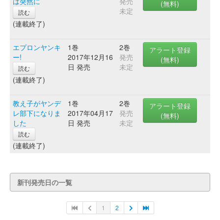
は突然に
発売
(無料)
未定
読む
(連載終了)
エプロンヤンキ
1巻
2巻
アラート登録
ー!
2017年12月16
発売
(無料)
日 発売
未定
読む
(連載終了)
教え子がヤンデ
1巻
2巻
アラート登録
レ部下になりま
2017年04月17
発売
(無料)
した
日 発売
未定
読む
(連載終了)
新刊発売日の一覧
1
2