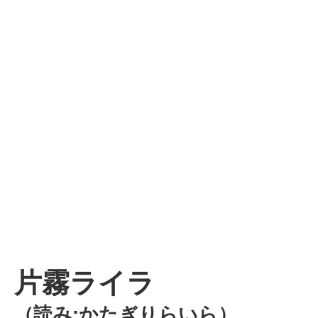
片霧ライラ
（読み:かたぎりらいら）