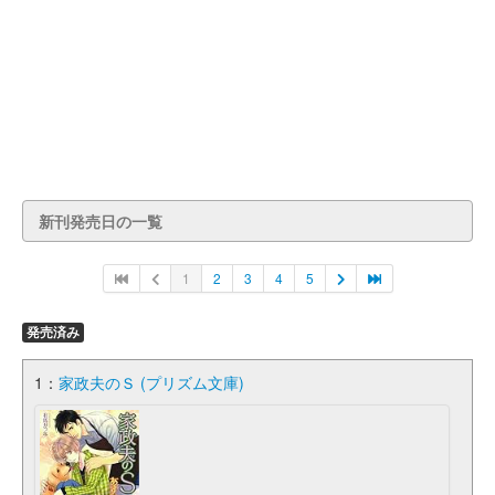
新刊発売日の一覧
1
2
3
4
5
発売済み
1：
家政夫のＳ (プリズム文庫)