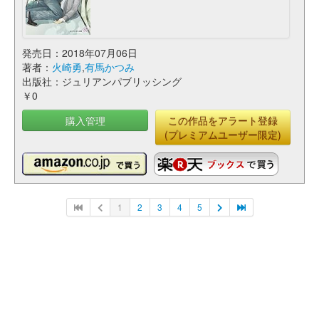
発売日：2018年07月06日
著者：
火崎勇
,
有馬かつみ
出版社：ジュリアンパブリッシング
￥0
購入管理
この作品をアラート登録
(プレミアムユーザー限定)
1
2
3
4
5