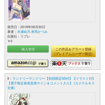
発売日：2018年08月30日
著者：
水瀬結月
,
有馬かつみ
出版社：リブレ
￥0
購入管理
この作品をアラート登録
(プレミアムユーザー限定)
9：
ランドリーランドリー【初回限定SS付】【イラスト付】
【電子限定著者直筆サイン＆コメント入り】 (カクテルキス
文庫)