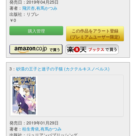
発売日：2019年04月25日
著者：
飛沢杏
,
有馬かつみ
出版社：リブレ
￥0
購入管理
この作品をアラート登録
(プレミアムユーザー限定)
3：
砂漠の王子と迷子の子猫 (カクテルキスノベルス)
発売日：2019年01月29日
著者：
桂生青依
,
有馬かつみ
出版社：ジュリアンパブリッシング