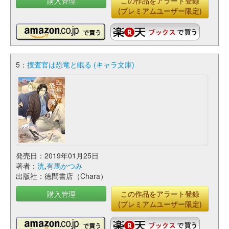
購入管理
この作品をアラート登録
(プレミアムユーザー限定)
5：
捜査官は恐竜と眠る (キャラ文庫)
発売日：2019年01月25日
著者：
洸
,
有馬かつみ
出版社：徳間書店（Chara）
購入管理
この作品をアラート登録
(プレミアムユーザー限定)