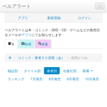
ベルアラート
ベルアラートとは
アプリ
新規登録
ログイン
ヘルプ
ベルアラートは本・コミック・DVD・CD・ゲームなどの発売日
新規登録
をメールや
アプリ
にてお知らせします
ログイン
本
映画
検索
Myカレンダー
本
>
コミック：著者５０音順（あ）
>
有馬かつみ
購入管理
雑誌別
タイトル別
著者別
出版社別
新着
Myシェルフ
ランキング
7月発売
8月発売
9月発売
10月発売
プレミアム