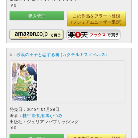
￥0
購入管理
この作品をアラート登録
(プレミアムユーザー限定)
4：
砂漠の王子と恋する虜 (カクテルキスノベルス)
発売日：2019年01月29日
著者：
桂生青依
,
有馬かつみ
出版社：ジュリアンパブリッシング
￥0