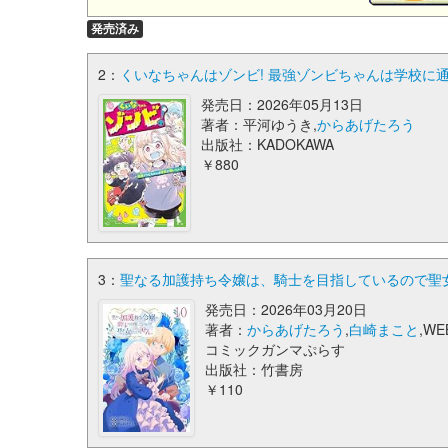
発売済み
2：
くいなちゃんはゾンビ! 最強ゾンビちゃんは学校に通い
発売日：2026年05月13日
著者：平河ゆうき,
からあげたろう
出版社：KADOKAWA
￥880
3：
聖なる加護持ち令嬢は、騎士を目指しているので聖女
発売日：2026年03月20日
著者：
からあげたろう
,
白崎まこと
,WE
コミックガンマぷらす
出版社：竹書房
￥110