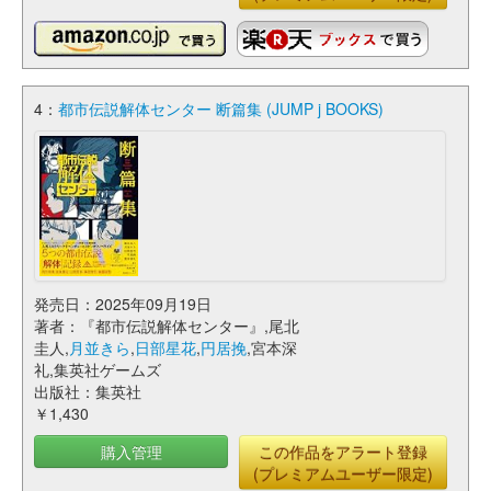
4：
都市伝説解体センター 断篇集 (JUMP j BOOKS)
発売日：2025年09月19日
著者：『都市伝説解体センター』,尾北
圭人,
月並きら
,
日部星花
,
円居挽
,宮本深
礼,集英社ゲームズ
出版社：集英社
￥1,430
購入管理
この作品をアラート登録
(プレミアムユーザー限定)