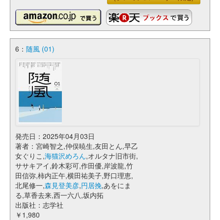
6：
随風 (01)
発売日：2025年04月03日
著者：宮崎智之,仲俣暁生,友田とん,早乙
女ぐりこ,
海猫沢めろん
,オルタナ旧市街,
ササキアイ,鈴木彩可,作田優,岸波龍,竹
田信弥,柿内正午,横田祐美子,野口理恵,
北尾修一,
森見登美彦
,
円居挽
,あをにま
る,草香去来,西一六八,坂内拓
出版社：志学社
￥1,980