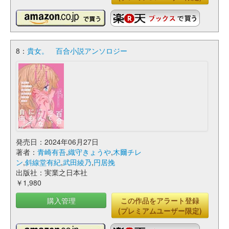
8：
貴女。 百合小説アンソロジー
発売日：2024年06月27日
著者：
青崎有吾
,
織守きょうや
,
木爾チレ
ン
,
斜線堂有紀
,
武田綾乃
,
円居挽
出版社：実業之日本社
￥1,980
購入管理
この作品をアラート登録
(プレミアムユーザー限定)