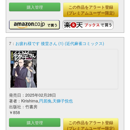
購入管理
この作品をアラート登録
(プレミアムユーザー限定)
7：
お疲れ様です 後堂さん (1) (近代麻雀コミックス)
発売日：2025年02月28日
著者：Kirishima,
円居挽
,
天獅子悦也
出版社：竹書房
￥858
購入管理
この作品をアラート登録
(プレミアムユーザー限定)