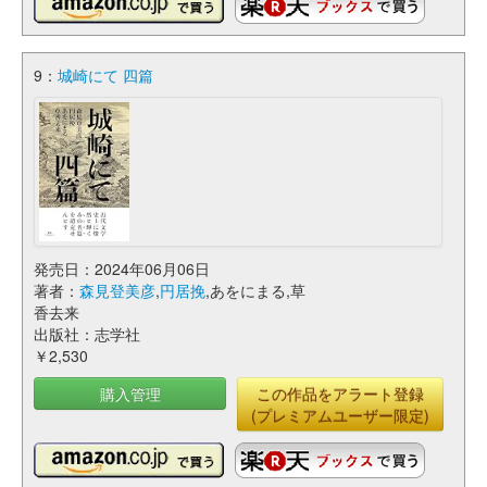
9：
城崎にて 四篇
発売日：2024年06月06日
著者：
森見登美彦
,
円居挽
,あをにまる,草
香去来
出版社：志学社
￥2,530
購入管理
この作品をアラート登録
(プレミアムユーザー限定)