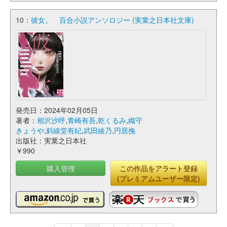
10：
彼女。 百合小説アンソロジー (実業之日本社文庫)
発売日：2024年02月05日
著者：
相沢沙呼
,
青崎有吾
,
乾くるみ
,
織守
きょうや
,
斜線堂有紀
,
武田綾乃
,
円居挽
出版社：実業之日本社
￥990
購入管理
この作品をアラート登録
(プレミアムユーザー限定)