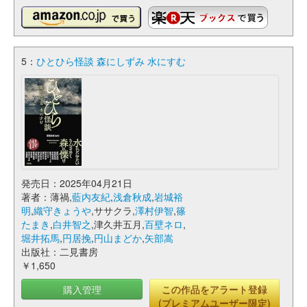
5：
ひとひら怪談 森にしずみ 水にすむ
発売日：2025年04月21日
著者：薄禍,
藍内友紀
,
浅倉秋成
,
岩城裕
明
,
織守きょうや
,ササクラ,
澤村伊智
,
篠
たまき
,
白井智之
,津久井五月,
百壁ネロ
,
堀井拓馬
,
円居挽
,
円山まどか
,
矢部嵩
出版社：二見書房
￥1,650
購入管理
この作品をアラート登録
(プレミアムユーザー限定)