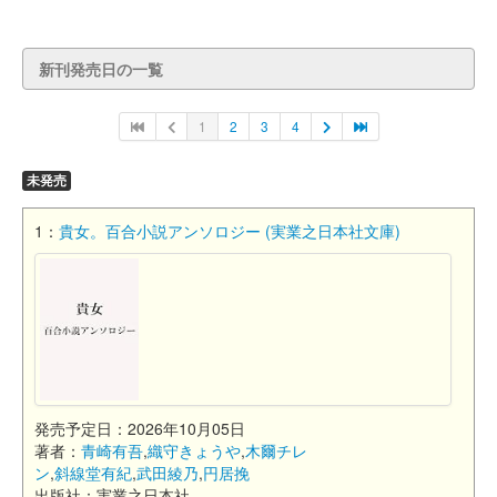
新刊発売日の一覧
1
2
3
4
未発売
1：
貴女。百合小説アンソロジー (実業之日本社文庫)
発売予定日：2026年10月05日
著者：
青崎有吾
,
織守きょうや
,
木爾チレ
ン
,
斜線堂有紀
,
武田綾乃
,
円居挽
出版社：実業之日本社