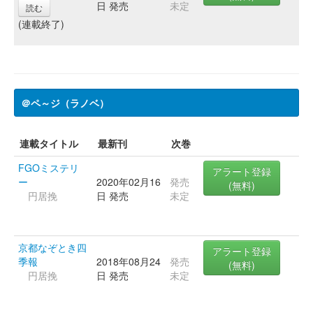
日 発売
未定
読む
(連載終了)
＠ペ～ジ（ラノベ）
連載タイトル
最新刊
次巻
FGOミステリ
アラート登録
ー
2020年02月16
発売
(無料)
円居挽
日 発売
未定
京都なぞとき四
アラート登録
季報
2018年08月24
発売
(無料)
円居挽
日 発売
未定