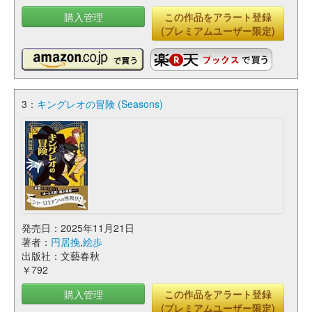
購入管理
この作品をアラート登録
(プレミアムユーザー限定)
3：
キングレオの冒険 (Seasons)
発売日：2025年11月21日
著者：
円居挽
,
絵歩
出版社：文藝春秋
￥792
購入管理
この作品をアラート登録
(プレミアムユーザー限定)