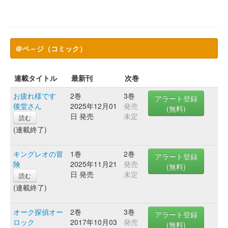
＠ペ～ジ（コミック）
連載タイトル
最新刊
次巻
お疲れ様です
2巻
3巻
アラート登録
後堂さん
2025年12月01
発売
(無料)
日 発売
未定
読む
(連載終了)
キングレオの冒
1巻
2巻
アラート登録
険
2025年11月21
発売
(無料)
日 発売
未定
読む
(連載終了)
オーク探偵オー
2巻
3巻
アラート登録
ロック
2017年10月03
発売
(無料)