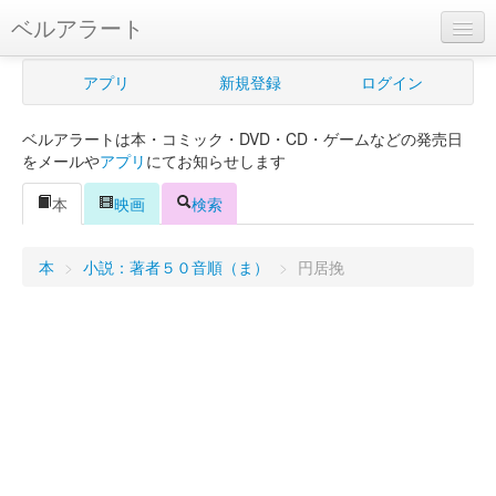
ベルアラート
ベルアラートとは
アプリ
新規登録
ログイン
ヘルプ
ベルアラートは本・コミック・DVD・CD・ゲームなどの発売日
新規登録
をメールや
アプリ
にてお知らせします
ログイン
本
映画
検索
Myカレンダー
本
>
小説：著者５０音順（ま）
>
円居挽
購入管理
Myシェルフ
プレミアム