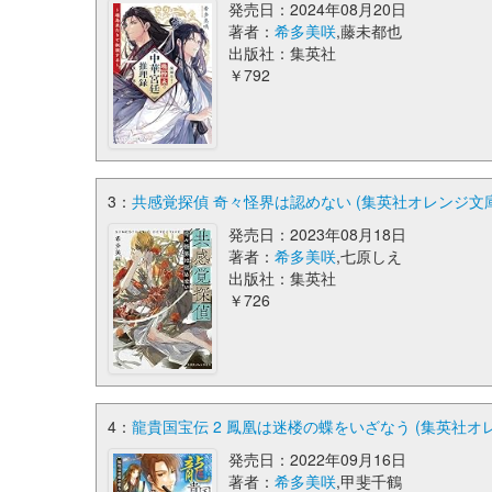
発売日：2024年08月20日
著者：
希多美咲
,藤未都也
出版社：集英社
￥792
3：
共感覚探偵 奇々怪界は認めない (集英社オレンジ文庫
発売日：2023年08月18日
著者：
希多美咲
,七原しえ
出版社：集英社
￥726
4：
龍貴国宝伝 2 鳳凰は迷楼の蝶をいざなう (集英社オ
発売日：2022年09月16日
著者：
希多美咲
,甲斐千鶴