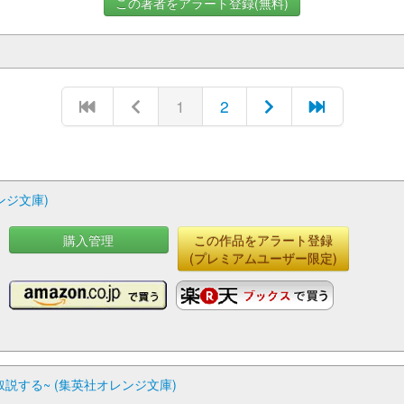
この著者をアラート登録(無料)
1
2
ンジ文庫)
購入管理
この作品をアラート登録
(プレミアムユーザー限定)
説する~ (集英社オレンジ文庫)