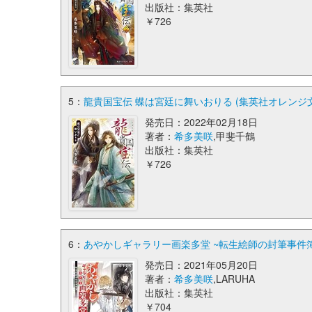
出版社：集英社
￥726
5：
龍貴国宝伝 蝶は宮廷に舞いおりる (集英社オレンジ
発売日：2022年02月18日
著者：
希多美咲
,甲斐千鶴
出版社：集英社
￥726
6：
あやかしギャラリー画楽多堂 ~転生絵師の封筆事件簿
発売日：2021年05月20日
著者：
希多美咲
,LARUHA
出版社：集英社
￥704