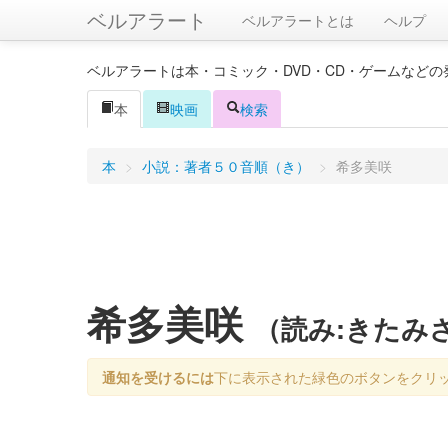
ベルアラート
ベルアラートとは
ヘルプ
ベルアラートは本・コミック・DVD・CD・ゲームなど
本
映画
検索
本
>
小説：著者５０音順（き）
>
希多美咲
希多美咲
（読み:きたみ
通知を受けるには
下に表示された緑色のボタンをクリ