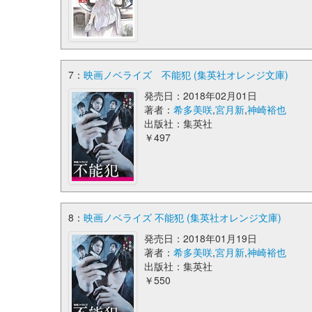
7：
映画ノベライズ 不能犯 (集英社オレンジ文庫)
発売日：2018年02月01日
著者：
希多美咲
,
宮月新
,
神崎裕也
出版社：集英社
￥497
8：
映画ノベライズ 不能犯 (集英社オレンジ文庫)
発売日：2018年01月19日
著者：
希多美咲
,
宮月新
,
神崎裕也
出版社：集英社
￥550