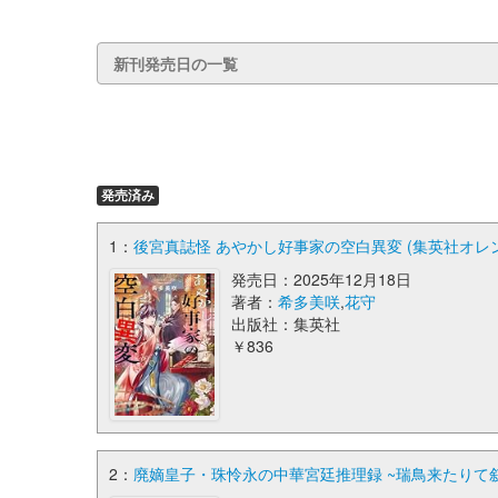
新刊発売日の一覧
発売済み
1：
後宮真誌怪 あやかし好事家の空白異変 (集英社オレ
発売日：2025年12月18日
著者：
希多美咲
,
花守
出版社：集英社
￥836
2：
廃嫡皇子・珠怜永の中華宮廷推理録 ~瑞鳥来たりて叙