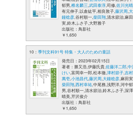
郁男,
椎名麟三
,
武田泰淳
,司修,
佐川光晴
有元伸子,以倉紘平,相良敦子,
藤沢周
,
大
鐘稔彦
,谷村順一,
柴田翔
,清水節治,麻田
実,鈴木ふさ子,大野雅子
出版社：鳥影社
￥1,650
10：
季刊文科91号 特集・大人のための童話
発売日：2023年02月15日
著者：勝又浩,伊藤氏貴,
佐藤洋二郎
,
中
けい
,富岡幸一郎,松本徹,
津村節子
,
吉
萬壱
,
小池昌代
,
藤沢周
,
大鐘稔彦
,麻田実
柴田翔
,
西村幸祐
,中尾務,浅野洋,河中
男,谷村順一,清水節治,鈴木ふさ子,深
晴美,芹沢俊介
出版社：鳥影社
￥1,650