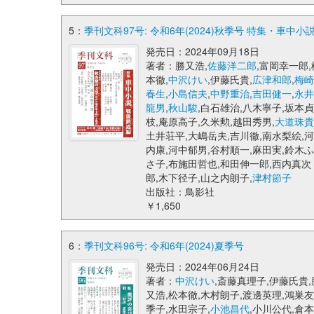
5：
季刊文科97号: 令和6年(2024)秋季号 特集・車中小
発売日：2024年09月18日
著者：勝又浩,
佐藤洋二郎
,富岡幸一郎,
本徹,
中沢けい
,伊藤氏貴,
広津和郎
,
梅崎
春生
,
小島信夫
,
中野重治
,
吉田健一
,
永井
龍男
,
秋山駿
,白石雄治,八木寧子,坂本貞
枝,庵原高子,久米勲,越田秀男,
大道珠貴
土井荘平,大嶋岳夫,吉川徹,南水梨絵,河
内康,河中郁男,谷村順一,麻田実,鈴木ふ
さ子,布施田哲也,和田伸一郎,西内真次
郎,木下径子,山之内朗子,
津村節子
出版社：鳥影社
￥1,650
6：
季刊文科96号: 令和6年(2024)夏季号
発売日：2024年06月24日
著者：
中沢けい
,斎藤真理子,伊藤氏貴,
又浩,松本徹,木村朗子,渡邊英理,鴻巣友
季子,水田宗子,
小池昌代
,小川公代,倉本