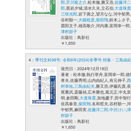
郎
,
芥川龍之介
,松本徹,勝又浩,
佐藤洋二
郎
,黒岩夕城,清水久夫,立石伯,
大道珠貴
三咲光郎
,岩下壽之,望月なな,河中郁男,
谷村順一,
大鐘稔彦
,
柴田翔
,鈴木ふさ子,
霜田文子,雄高敬介,河内康,富岡幸一郎,
津村節子
出版社：鳥影社
￥1,650
4：
季刊文科98号: 令和6年(2024)冬季号 特集・三島由
発売日：2024年12月19日
著者：松本徹,執行草舟,富岡幸一郎,徳
孝夫,佐藤秀明,山内由紀人,有元伸子,
西
村幸祐
,
三島由紀夫
,勝又浩,伊藤氏貴,長
尾重武,斎藤禎,広本勝也,風元正,中丸宣
明,倉田剛,
大道珠貴
,加地慶子,田中智行
佐髙春音,
柴田翔
,名和哲夫,谷村順一,河
中郁男,麻田実,
佐藤洋二郎
,
中沢けい
,
津
村節子
出版社：鳥影社
￥1,650