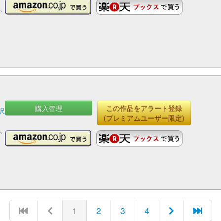
,
購入管理
この作品をアラート登録
沢
(プレミアムユーザー限定)
村
,
郁
澤
1
2
3
4