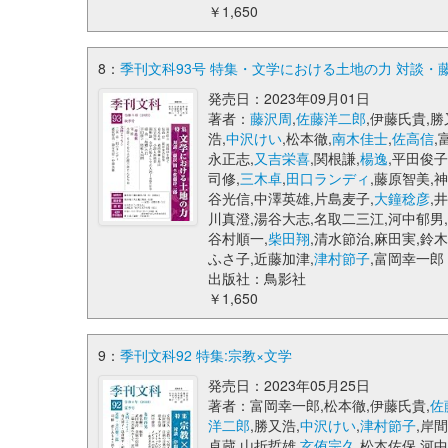
￥1,650
8：
季刊文科93号 特集・文学における土地の力 対談・
発売日：2023年09月01日
著者：
藤沢周
,
佐藤洋二郎
,伊藤氏貴,勝
浩,
中沢けい
,松本徹,
南木佳士
,
佐高信
,
永正志,
又吉栄喜
,関根謙,
楊逸
,平田俊子
司修,
三木卓
,
田口ランディ
,藤原智美,
谷光信,中澤英雄,片島麦子,
大鐘稔彦
,
川真澄,湯谷大志,名取二三江,河中郁男
谷村順一,
柴田翔
,清水節治,麻田実,鈴
ふさ子,近藤加津,
津村節子
,富岡幸一郎
出版社：鳥影社
￥1,650
9：
季刊文科92 特集:宗教×文学
発売日：2023年05月25日
著者：富岡幸一郎,松本徹,伊藤氏貴,
佐
洋二郎
,勝又浩,
中沢けい
,
津村節子
,岸間
卓蔵,山折哲雄,
玄侑宗久
,松本佐保,河中