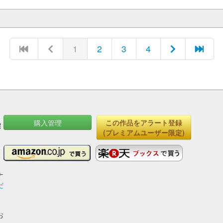
1
2
3
4
購入管理
この作品をアラート登録
健
(プレミアムユーザー限定)
ナ
だ
お