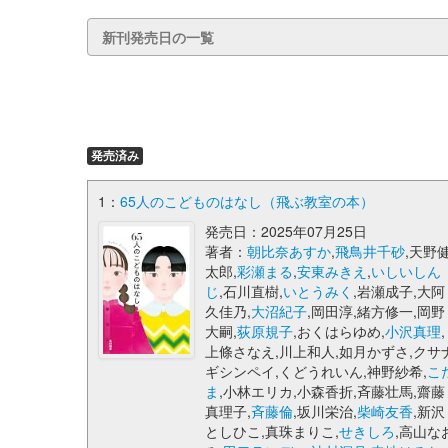
新刊発売日の一覧
発売済み
1：
65人のこどものはなし（飛ぶ教室の本）
発売日：2025年07月25日
著者：
朝比奈あすか
,
飛鳥井千砂
,天野
太郎,
彩瀬まる
,
安東みきえ
,
いしいしん
じ
,石川直樹,
いとうみく
,岩瀬成子,大阿
久佳乃,
大沼紀子
,岡田淳,緒方修一,岡野
大嗣,
荻原規子
,おくはらゆめ,
小沢真理
,
上條さなえ,川上和人,如月かずさ,クサ
ギシンペイ,くどうれいん,神野紗希,
こ
ま
,小林エリカ,小森香折,斉藤壮馬,齋藤
真理子,
斉藤倫
,坂川栄治,
柴崎友香
,新沢
としひこ,真珠まりこ,
せきしろ
,高山な