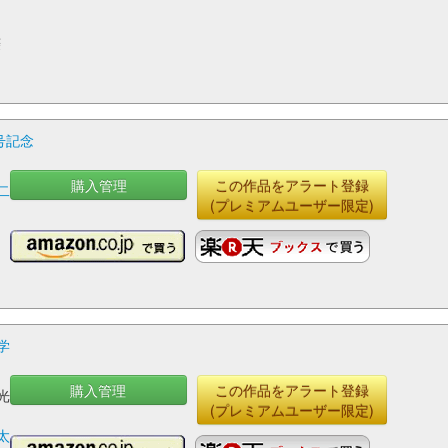
菱
0号記念
購入管理
この作品をアラート登録
二
(プレミアムユーザー限定)
学
購入管理
この作品をアラート登録
光
(プレミアムユーザー限定)
太