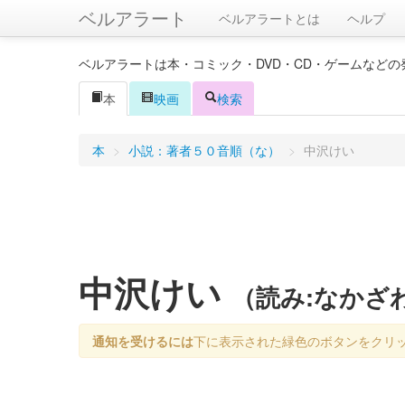
ベルアラート
ベルアラートとは
ヘルプ
ベルアラートは本・コミック・DVD・CD・ゲームなど
本
映画
検索
本
>
小説：著者５０音順（な）
>
中沢けい
中沢けい
（読み:なかざ
通知を受けるには
下に表示された緑色のボタンをクリ