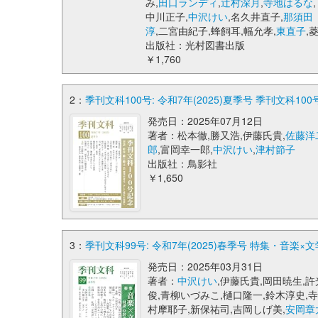
み,
田口ランディ
,
辻村深月
,
寺地はるな
,
中川正子,
中沢けい
,名久井直子,
那須田
淳
,二宮由紀子,蜂飼耳,幅允孝,
東直子
,
出版社：光村図書出版
￥1,760
2：
季刊文科100号: 令和7年(2025)夏季号 季刊文科10
発売日：2025年07月12日
著者：松本徹,勝又浩,伊藤氏貴,
佐藤洋
郎
,富岡幸一郎,
中沢けい
,
津村節子
出版社：鳥影社
￥1,650
3：
季刊文科99号: 令和7年(2025)春季号 特集・音楽×文
発売日：2025年03月31日
著者：
中沢けい
,伊藤氏貴,岡田暁生,許
俊,青柳いづみこ,樋口隆一,鈴木淳史,寺
村摩耶子,新保祐司,吉岡しげ美,
安岡章