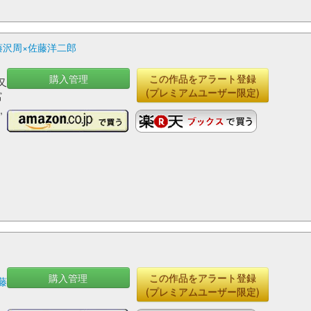
藤沢周×佐藤洋二郎
購入管理
この作品をアラート登録
又
(プレミアムユーザー限定)
富
,
神
井
,
木
購入管理
この作品をアラート登録
藤
(プレミアムユーザー限定)