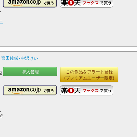
,
二
・宮田毬栄×中沢けい
購入管理
この作品をアラート登録
又
(プレミアムユーザー限定)
茉
藤
,
,
,
哲
節