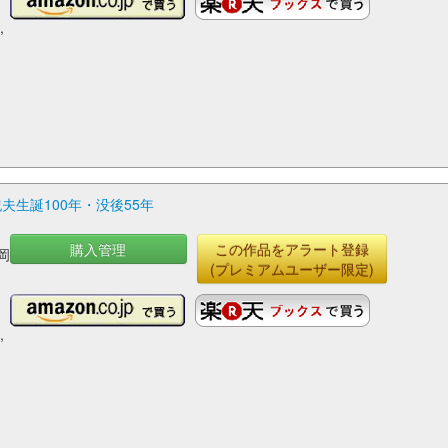
,
紀夫生誕100年・没後55年
購入管理
この作品をアラート登録
岡
(プレミアムユーザー限定)
,