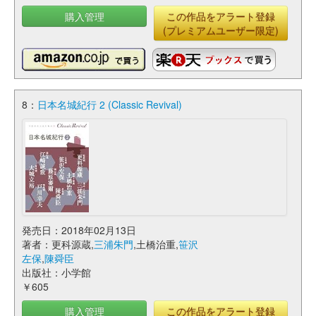
購入管理
この作品をアラート登録
(プレミアムユーザー限定)
8：
日本名城紀行 2 (Classic Revival)
発売日：2018年02月13日
著者：更科源蔵,
三浦朱門
,土橋治重,
笹沢
左保
,
陳舜臣
出版社：小学館
￥605
購入管理
この作品をアラート登録