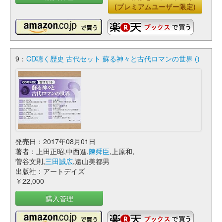
(プレミアムユーザー限定)
9：
CD聴く歴史 古代セット 蘇る神々と古代ロマンの世界 ()
発売日：2017年08月01日
著者：上田正昭,中西進,
陳舜臣
,上原和,
菅谷文則,
三田誠広
,遠山美都男
出版社：アートデイズ
￥22,000
購入管理