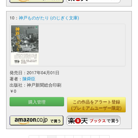
10：
神戸ものがたり (のじぎく文庫)
発売日：2017年04月01日
著者：
陳舜臣
出版社：神戸新聞総合印刷
￥0
購入管理
この作品をアラート登録
(プレミアムユーザー限定)