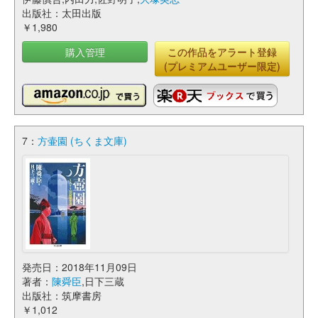
出版社：太田出版
￥1,980
購入管理
この作品をアラート登録
(プレミアムユーザー限定)
7：
方壷園 (ちくま文庫)
発売日：2018年11月09日
著者：
陳舜臣
,日下三蔵
出版社：筑摩書房
￥1,012