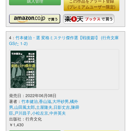
購入管理
この作品をアラート登録
(プレミアムユーザー限定)
4：
竹本健治・選 変格ミステリ傑作選【戦後篇I】 (行舟文庫
GSた 1-2)
発売日：2022年06月08日
著者：
竹本健治
,
香山滋
,
大坪砂男
,
橘外
男
,
山田風太郎
,
土屋隆夫
,
日影丈吉
,
陳舜
臣
,
戸川昌子
,
小松左京
,
中井英夫
出版社：行舟文化
￥1,430