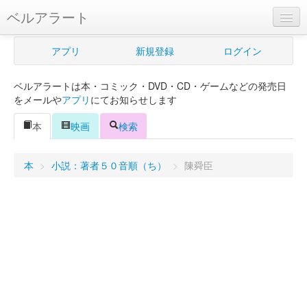
ベルアラート
ベルアラートとは
アプリ
新規登録
ログイン
ヘルプ
ベルアラートは本・コミック・DVD・CD・ゲームなどの発売日
新規登録
をメールや
アプリ
にてお知らせします
ログイン
本
映画
検索
Myカレンダー
本
>
小説：著者５０音順（ち）
>
陳舜臣
購入管理
Myシェルフ
プレミアム