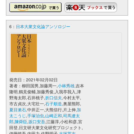
6：
日本大衆文化論アンソロジー
発売日：2021年02月02日
著者：柳田国男,加藤周一,
小林秀雄
,吉本
隆明,鶴見俊輔,加藤秀俊,入我亭我入,津
野海太郎,石井桃子,
折口信夫
,今村太平,
市古貞次,大宅壮一,
石子順造
,奥屋熊郎,
夏目漱石
,中井正一,大熊信行,片上伸,
加
太こうじ
,
手塚治虫
,
山崎正和
,
司馬遼太
郎
,
陳舜臣
,
坂口安吾
,江藤淳,小松和彦,宮
田登,日文研大衆文化研究プロジェクト,
伊藤慎吾,内田力,佐野明子,
大塚英志