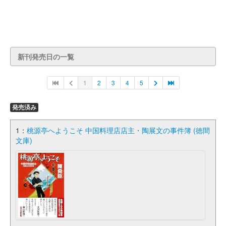
新刊発売日の一覧
1
2
3
4
5
発売済み
1：
桃源亭へようこそ 中国料理店店主・陶展文の事件簿 (徳間
文庫)