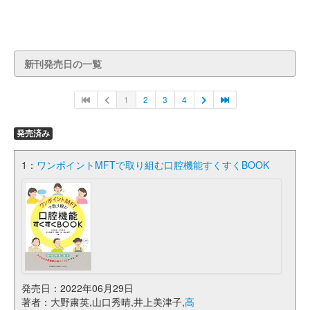
新刊発売日の一覧
1
2
3
4
発売済み
1：
ワンポイントMFTで取り組む口腔機能すくすくBOOK
発売日：2022年06月29日
著者：大野粛英,山口秀晴,井上美津子,
高