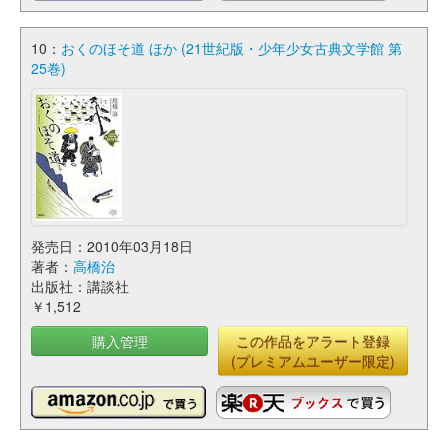
10：
おくのほそ道 ほか (21世紀版・少年少女古典文学館 第
25巻)
発売日：2010年03月18日
著者：
高橋治
出版社：講談社
￥1,512
購入管理
この作品をアラート登録
(プレミアムユーザー限定)