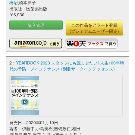
橋治
,橋本律子
出版社：医歯薬出版
￥6,930
購入管理
この作品をアラート登録
(プレミアムユーザー限定)
2：
YEARBOOK 2020 スタッフにも読ませたい! 人生100年時
代の予防・メインテナンス (別冊ザ・クインテッセンス)
発売日：2020年01月10日
著者：伊藤中,小島美樹,吉備政仁,相田
潤,飯島勝矢,泉英之,井上裕子,大月基弘,