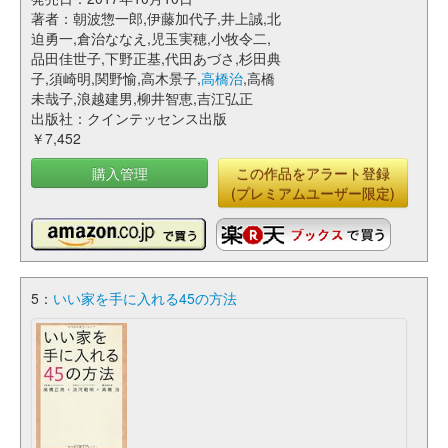
著者：朝波惣一郎,伊藤加代子,井上誠,北
迫勇一,倉治ななえ,児玉実穂,小牧令二,
品田佳世子,下野正基,代田あづさ,杉田典
子,須崎明,関野愉,高木景子,
高橋治
,高橋
未哉子,浪越建男,柳井智恵,吉江弘正
出版社：クインテッセンス出版
￥7,452
購入管理
この作品をアラート登録
(プレミアムユーザー限定)
5：
いい家を手に入れる45の方法