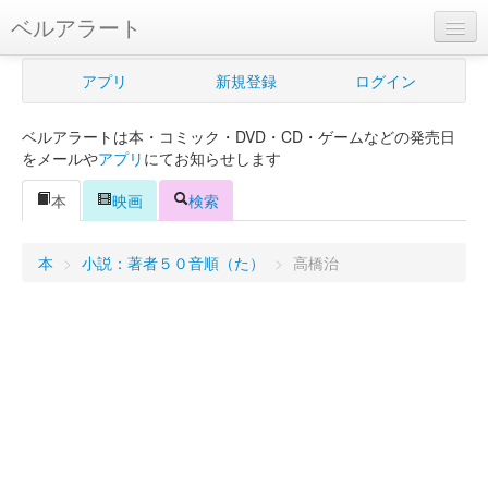
ベルアラート
ベルアラートとは
アプリ
新規登録
ログイン
ヘルプ
ベルアラートは本・コミック・DVD・CD・ゲームなどの発売日
新規登録
をメールや
アプリ
にてお知らせします
ログイン
本
映画
検索
Myカレンダー
本
>
小説：著者５０音順（た）
>
高橋治
購入管理
Myシェルフ
プレミアム