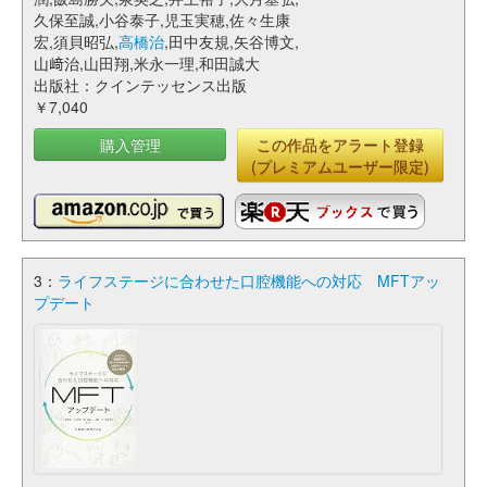
久保至誠,小谷泰子,児玉実穂,佐々生康
宏,須貝昭弘,
高橋治
,田中友規,矢谷博文,
山﨑治,山田翔,米永一理,和田誠大
出版社：クインテッセンス出版
￥7,040
購入管理
この作品をアラート登録
(プレミアムユーザー限定)
3：
ライフステージに合わせた口腔機能への対応 MFTアッ
プデート