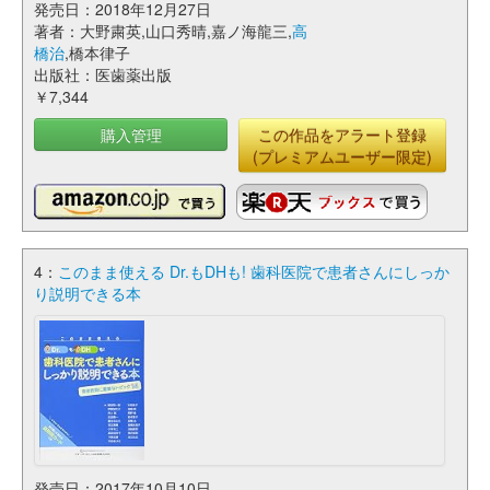
発売日：2018年12月27日
著者：大野粛英,山口秀晴,嘉ノ海龍三,
高
橋治
,橋本律子
出版社：医歯薬出版
￥7,344
購入管理
この作品をアラート登録
(プレミアムユーザー限定)
4：
このまま使える Dr.もDHも! 歯科医院で患者さんにしっか
り説明できる本
発売日：2017年10月10日