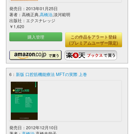
発売日：2013年01月25日
著者：高橋正典,
高橋治
,淡河範明
出版社：エクスナレッジ
￥1,620
購入管理
この作品をアラート登録
(プレミアムユーザー限定)
6：
新版 口腔筋機能療法 MFTの実際 上巻
発売日：2012年12月10日
著者：
高橋治
,高橋未哉子