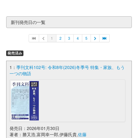
新刊発売日の一覧
1
2
3
4
5
発売済み
1：
季刊文科102号: 令和8年(2026)冬季号 特集・家族、もう
一つの物語
発売日：2026年01月30日
著者：勝又浩,富岡幸一郎,伊藤氏貴,
佐藤