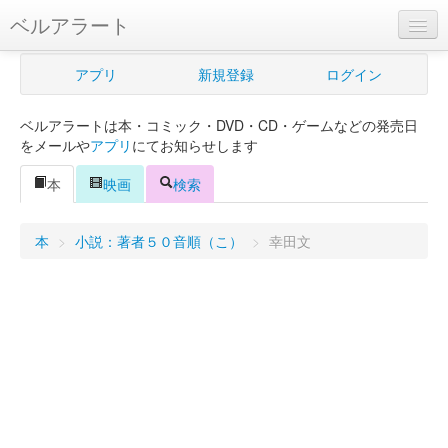
ベルアラート
ベルアラートとは
アプリ
新規登録
ログイン
ヘルプ
ベルアラートは本・コミック・DVD・CD・ゲームなどの発売日
新規登録
をメールや
アプリ
にてお知らせします
ログイン
本
映画
検索
Myカレンダー
本
>
小説：著者５０音順（こ）
>
幸田文
購入管理
Myシェルフ
プレミアム