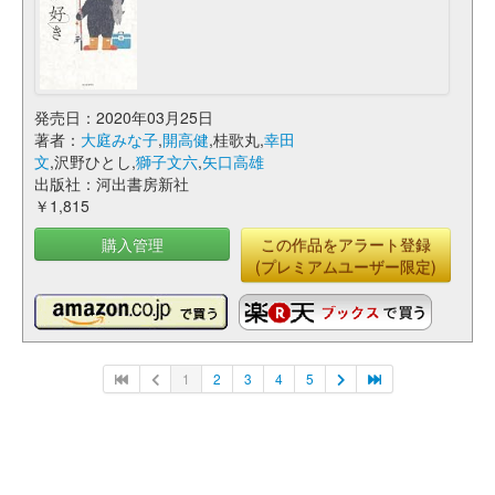
発売日：2020年03月25日
著者：
大庭みな子
,
開高健
,桂歌丸,
幸田
文
,沢野ひとし,
獅子文六
,
矢口高雄
出版社：河出書房新社
￥1,815
購入管理
この作品をアラート登録
(プレミアムユーザー限定)
1
2
3
4
5