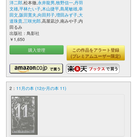
洋二郎
,松本徹,
永井龍男
,
牧野信一
,
丹羽
文雄
,
平林たい子
,
木山捷平
,
島尾敏雄
,
幸
田文
,
阪田寛夫
,
向田邦子
,
増田みず子
,
大
道珠貴
,
三咲光郎
,高屋凪沙,南みや子,内
田るみ
出版社：鳥影社
￥1,650
購入管理
この作品をアラート登録
(プレミアムユーザー限定)
2：
11月の本 (12か月の本 11)