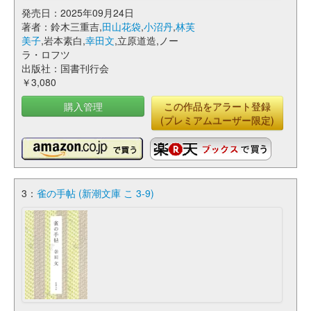
発売日：2025年09月24日
著者：鈴木三重吉,
田山花袋
,
小沼丹
,
林芙
美子
,岩本素白,
幸田文
,立原道造,ノー
ラ・ロフツ
出版社：国書刊行会
￥3,080
購入管理
この作品をアラート登録
(プレミアムユーザー限定)
3：
雀の手帖 (新潮文庫 こ 3-9)