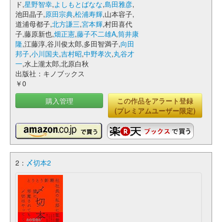
ド,
星野智幸
,
よしもとばなな
,
島田雅彦
,
池田晶子,
原田宗典
,
松浦寿輝
,山本容子,
道浦母都子,
北方謙三
,
宮本輝
,村田喜代
子,藤原新也,
畑正憲
,
藤子不二雄A
,
筒井康
隆
,江藤淳,谷川俊太郎,多田智満子,
向田
邦子
,
小川国夫
,
吉村昭
,
中野孝次
,
丸谷才
一
,水上瀧太郎,北原白秋
出版社：キノブックス
￥0
購入管理
この作品をアラート登録
(プレミアムユーザー限定)
2：
〆切本2