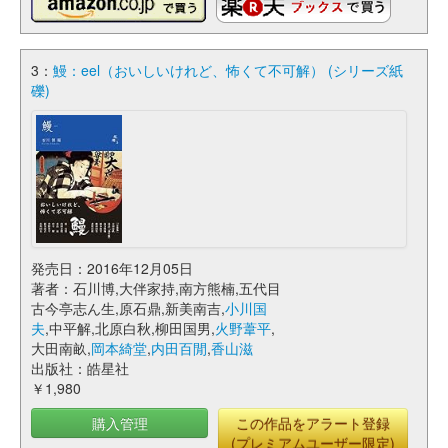
3：
鰻：eel（おいしいけれど、怖くて不可解） (シリーズ紙
礫)
発売日：2016年12月05日
著者：石川博,大伴家持,南方熊楠,五代目
古今亭志ん生,原石鼎,新美南吉,
小川国
夫
,中平解,北原白秋,柳田国男,
火野葦平
,
大田南畝,
岡本綺堂
,
内田百閒
,
香山滋
出版社：皓星社
￥1,980
購入管理
この作品をアラート登録
(プレミアムユーザー限定)