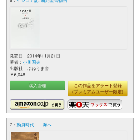
6：
イシュア記: 新約聖書物語
発売日：2014年11月21日
著者：
小川国夫
出版社：ぷねうま舎
￥6,048
購入管理
この作品をアラート登録
(プレミアムユーザー限定)
7：
動員時代――海へ