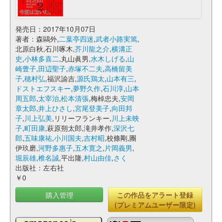
発売日：2017年10月07日
著者：森鷗外,
二葉亭四迷
,
武者小路実篤
,
北原白秋,石川啄木,
芥川龍之介
,
横溝正
史
,
小林多喜二
,丸山眞男,
水木しげる
,
山
崎豊子
,
田辺聖子
,
赤塚不二夫
,
高橋留美
子
,
穂村弘
,福沢諭吉,
源氏鶏太
,
山本有三
,
ドストエフスキー
,
夢野久作
,
石川淳
,
山本
周五郎
,
太宰治
,
松本清張
,梅棹忠夫,
安岡
章太郎
,
井上ひさし
,
宮尾登美子
,
向田邦
子
,
川上弘美
,リリーフランキー,
川上未映
子
,
町田康
,萩原朔太郎,滝井孝作,
深沢七
郎
,
五味康祐
,
小川国夫
,
吉村昭
,校條剛,團
伊玖磨,
河野多惠子
,
五木寛之
,
片岡義男
,
堀辰雄
,
椎名誠
,平出隆,
村山由佳
,
さく
出版社：左右社
￥0
購入管理
この作品をアラート登録
(プレミアムユーザー限定)