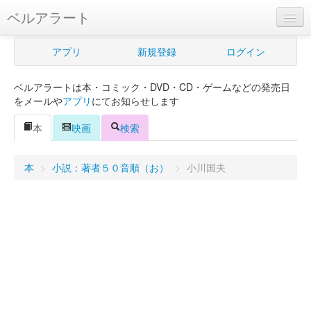
ベルアラート
ベルアラートとは
アプリ
新規登録
ログイン
ヘルプ
ベルアラートは本・コミック・DVD・CD・ゲームなどの発売日
新規登録
をメールや
アプリ
にてお知らせします
ログイン
本
映画
検索
Myカレンダー
本
>
小説：著者５０音順（お）
>
小川国夫
購入管理
Myシェルフ
プレミアム