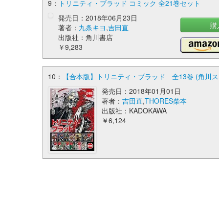
9：
トリニティ・ブラッド コミック 全21巻セット
発売日：2018年06月23日
購
著者：
九条キヨ
,
吉田直
出版社：角川書店
￥9,283
10：
【合本版】トリニティ・ブラッド 全13巻 (角川ス
発売日：2018年01月01日
著者：
吉田直
,
THORES柴本
出版社：KADOKAWA
￥6,124