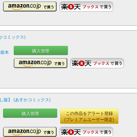
かコミックス)
購入管理
S柴本
版】 (あすかコミックス)
購入管理
この作品をアラート登録
(プレミアムユーザー限定)