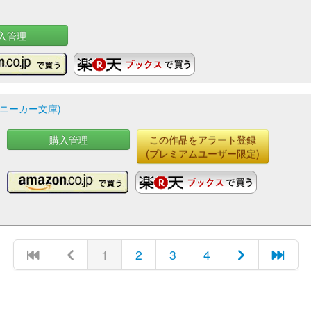
入管理
ニーカー文庫)
購入管理
この作品をアラート登録
(プレミアムユーザー限定)
1
2
3
4