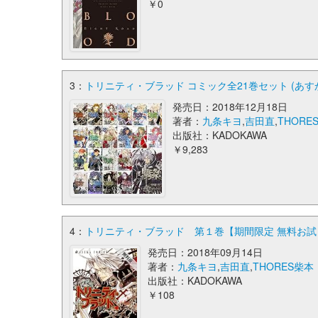
￥0
3：
トリニティ・ブラッド コミック全21巻セット (あす
発売日：2018年12月18日
著者：
九条キヨ
,
吉田直
,
THORE
出版社：KADOKAWA
￥9,283
4：
トリニティ・ブラッド 第１巻【期間限定 無料お試し
発売日：2018年09月14日
著者：
九条キヨ
,
吉田直
,
THORES柴本
出版社：KADOKAWA
￥108