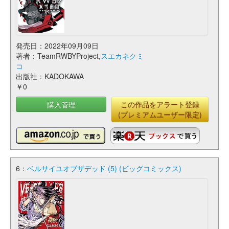
発売日：2022年09月09日
著者：TeamRWBYProject,
スエカネクミ
コ
出版社：KADOKAWA
￥0
購入管理
この作品をアラート登録
(プレミアムユーザー限定)
6：
ベルサイユオブザデッド (5) (ビッグコミックス)