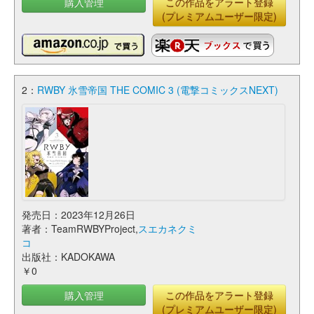
購入管理
この作品をアラート登録
(プレミアムユーザー限定)
2：
RWBY 氷雪帝国 THE COMIC 3 (電撃コミックスNEXT)
発売日：2023年12月26日
著者：TeamRWBYProject,
スエカネクミ
コ
出版社：KADOKAWA
￥0
購入管理
この作品をアラート登録
(プレミアムユーザー限定)