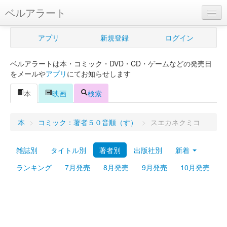
ベルアラート
ベルアラートとは
アプリ
新規登録
ログイン
ヘルプ
ベルアラートは本・コミック・DVD・CD・ゲームなどの発売日
新規登録
をメールや
アプリ
にてお知らせします
ログイン
本
映画
検索
Myカレンダー
本
>
コミック：著者５０音順（す）
>
スエカネクミコ
購入管理
雑誌別
タイトル別
著者別
出版社別
新着
Myシェルフ
ランキング
7月発売
8月発売
9月発売
10月発売
プレミアム