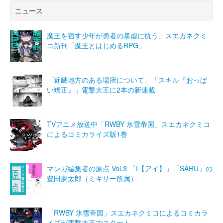
ニュース
魔王を宿す少年が勇者の暴虐に抗う、スエカネクミ
コ新刊「魔王とはじめるRPG」
「近畿地方のある場所について」「スキル『おっぱ
い矯正』」電撃大王に2本の新連載
TVアニメ放送中「RWBY 氷雪帝国」スエカネクミコ
によるコミカライズ版1巻
マンガ編集者の原点 Vol.3 「I【アイ】」「SARU」の
豊田夢太郎（ミキサー所属）
「RWBY 氷雪帝国」スエカネクミコによるコミカラ
イズが電撃大王でスタート