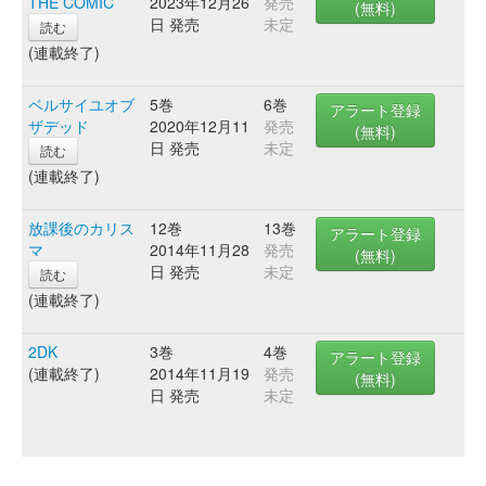
THE COMIC
2023年12月26
発売
(無料)
日 発売
未定
読む
(連載終了)
ベルサイユオブ
5巻
6巻
アラート登録
ザデッド
2020年12月11
発売
(無料)
日 発売
未定
読む
(連載終了)
放課後のカリス
12巻
13巻
アラート登録
マ
2014年11月28
発売
(無料)
日 発売
未定
読む
(連載終了)
2DK
3巻
4巻
アラート登録
(連載終了)
2014年11月19
発売
(無料)
日 発売
未定