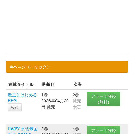
＠ペ～ジ（コミック）
連載タイトル
最新刊
次巻
魔王とはじめる
1巻
2巻
アラート登録
RPG
2026年04月20
発売
(無料)
日 発売
未定
読む
RWBY 氷雪帝国
3巻
4巻
アラート登録