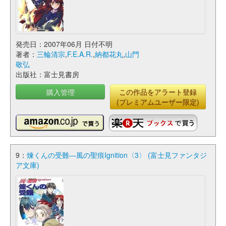
発売日：2007年06月 日付不明
著者：
三輪清宗
,
F.E.A.R.
,
納都花丸
,
山門
敬弘
出版社：富士見書房
購入管理
この作品をアラート登録
(プレミアムユーザー限定)
9：
煉くんの受難―風の聖痕Ignition〈3〉 (富士見ファンタジ
ア文庫)