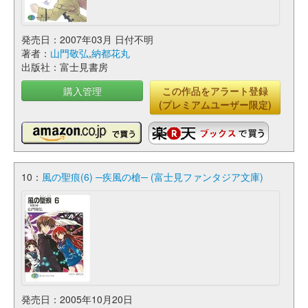
発売日：2007年03月 日付不明
著者：
山門敬弘
,
納都花丸
出版社：富士見書房
購入管理
この作品をアラート登録
(プレミアムユーザー限定)
10：
風の聖痕(6) ─疾風の槍─ (富士見ファンタジア文庫)
発売日：2005年10月20日