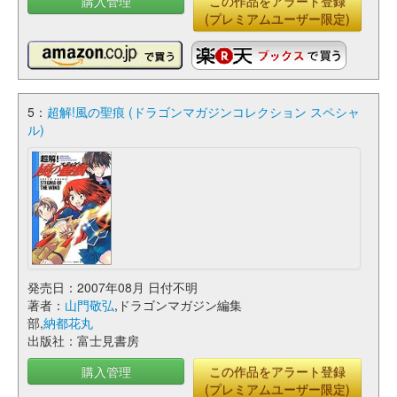
購入管理
この作品をアラート登録
(プレミアムユーザー限定)
5：
超解!風の聖痕 (ドラゴンマガジンコレクション スペシャ
ル)
発売日：2007年08月 日付不明
著者：
山門敬弘
,ドラゴンマガジン編集
部,
納都花丸
出版社：富士見書房
購入管理
この作品をアラート登録
(プレミアムユーザー限定)