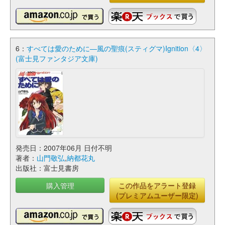
6：
すべては愛のために―風の聖痕(スティグマ)Ignition〈4〉
(富士見ファンタジア文庫)
発売日：2007年06月 日付不明
著者：
山門敬弘
,
納都花丸
出版社：富士見書房
購入管理
この作品をアラート登録
(プレミアムユーザー限定)