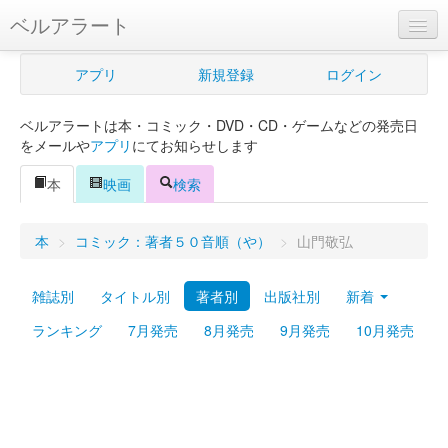
ベルアラート
ベルアラートとは
アプリ
新規登録
ログイン
ヘルプ
ベルアラートは本・コミック・DVD・CD・ゲームなどの発売日
新規登録
をメールや
アプリ
にてお知らせします
ログイン
本
映画
検索
Myカレンダー
本
>
コミック：著者５０音順（や）
>
山門敬弘
購入管理
雑誌別
タイトル別
著者別
出版社別
新着
Myシェルフ
ランキング
7月発売
8月発売
9月発売
10月発売
プレミアム