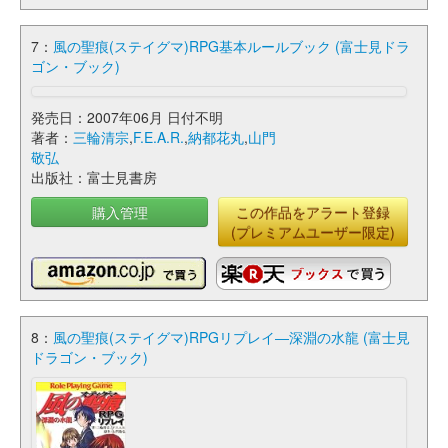
7：
風の聖痕(ステイグマ)RPG基本ルールブック (富士見ドラ
ゴン・ブック)
発売日：2007年06月 日付不明
著者：
三輪清宗
,
F.E.A.R.
,
納都花丸
,
山門
敬弘
出版社：富士見書房
購入管理
この作品をアラート登録
(プレミアムユーザー限定)
8：
風の聖痕(ステイグマ)RPGリプレイ―深淵の水龍 (富士見
ドラゴン・ブック)