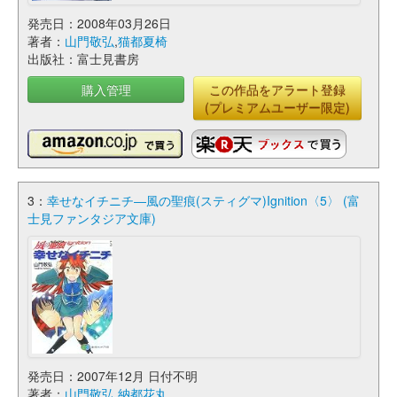
発売日：2008年03月26日
著者：
山門敬弘
,
猫都夏椅
出版社：富士見書房
購入管理
この作品をアラート登録
(プレミアムユーザー限定)
3：
幸せなイチニチ―風の聖痕(スティグマ)Ignition〈5〉 (富
士見ファンタジア文庫)
発売日：2007年12月 日付不明
著者：
山門敬弘
,
納都花丸