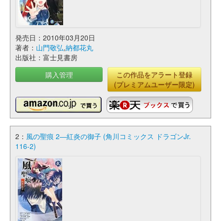
発売日：2010年03月20日
著者：
山門敬弘
,
納都花丸
出版社：富士見書房
購入管理
この作品をアラート登録
(プレミアムユーザー限定)
2：
風の聖痕 2―紅炎の御子 (角川コミックス ドラゴンJr.
116-2)