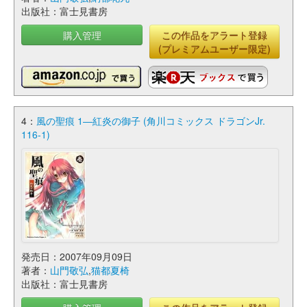
出版社：富士見書房
購入管理
この作品をアラート登録
(プレミアムユーザー限定)
4：
風の聖痕 1―紅炎の御子 (角川コミックス ドラゴンJr.
116-1)
発売日：2007年09月09日
著者：
山門敬弘
,
猫都夏椅
出版社：富士見書房