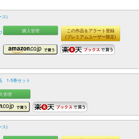
ース)
購入管理
この作品をアラート登録
づ
(プレミアムユーザー限定)
新品 1-5巻セット
入管理
ース)