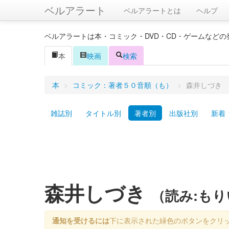
ベルアラート
ベルアラートとは
ヘルプ
ベルアラートは本・コミック・DVD・CD・ゲームなど
本
映画
検索
本
>
コミック：著者５０音順（も）
>
森井しづき
雑誌別
タイトル別
著者別
出版社別
新着
森井しづき
（読み:も
通知を受けるには
下に表示された緑色のボタンをクリ