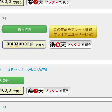
ース)
購入管理
この作品をアラート登録
づ
(プレミアムユーザー限定)
品 1-2巻セット (KADOKAWA)
入管理
ース)