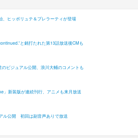
イベント開始、ヒッポリュテ＆プレラーティが登場
be continued.”と銘打たれた第13話放送後CMも
メロイII世のビジュアル公開、浪川大輔のコメントも
 Fake」新装版が連続刊行、アニメも来月放送
弾ビジュアル公開 初回は副音声ありで放送