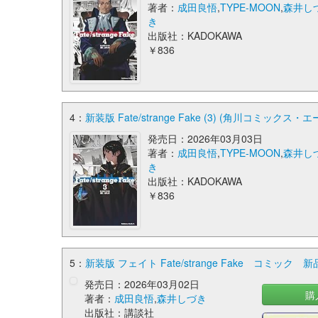
著者：
成田良悟
,
TYPE-MOON
,
森井し
き
出版社：KADOKAWA
￥836
4：
新装版 Fate/strange Fake (3) (角川コミックス・エ
発売日：2026年03月03日
著者：
成田良悟
,
TYPE-MOON
,
森井し
き
出版社：KADOKAWA
￥836
5：
新装版 フェイト Fate/strange Fake コミック 新
発売日：2026年03月02日
購
著者：
成田良悟
,
森井しづき
出版社：講談社