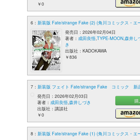
￥0
6：
新装版 Fate/strange Fake (2) (角川コミックス・エ
発売日：2026年02月04日
著者：
成田良悟
,
TYPE-MOON
,
森井し
き
出版社：KADOKAWA
￥836
7：
新装版 フェイト Fate/strange Fake コミック 新
発売日：2026年02月03日
購
著者：
成田良悟
,
森井しづき
出版社：講談社
￥0
8：
新装版 Fate/strange Fake (1) (角川コミックス・エ