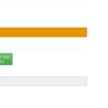
ト登録
料)