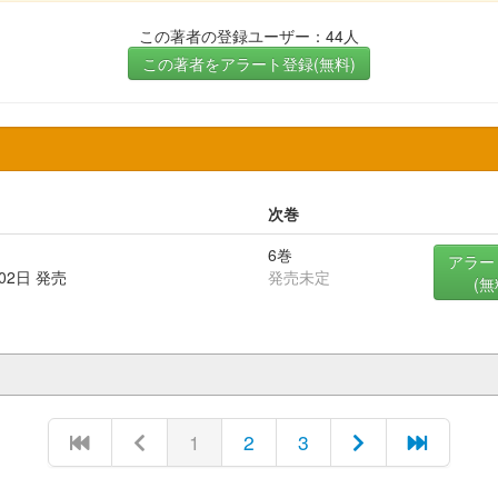
この著者の登録ユーザー：44人
この著者をアラート登録(無料)
次巻
6巻
アラー
月02日 発売
発売未定
(無
1
2
3