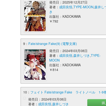
発売日：2025年12月27日
著者：
成田良悟
,
TYPE-MOON
,
森井し
き
出版社：KADOKAWA
￥792
9：
Fate/strange Fake(9) (電撃文庫)
発売日：2024年03月08日
著者：
成田良悟
,
森井しづき
,
TYPE-
MOON
出版社：KADOKAWA
￥814
10：
フェイト Fate/strange Fake ライトノベル 1-9
発売日：2024年03月08日
購
著者：
成田良悟
,
森井しづき