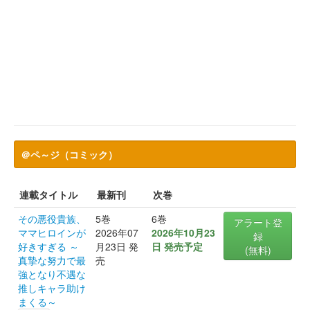
＠ペ～ジ（コミック）
連載タイトル
最新刊
次巻
その悪役貴族、
5巻
6巻
アラート登
ママヒロインが
2026年07
2026年10月23
録
好きすぎる ～
月23日 発
日 発売予定
(無料)
真摯な努力で最
売
強となり不遇な
推しキャラ助け
まくる～