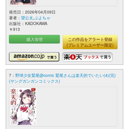
発売日：2026年04月09日
著者：
望公太
,
ぷよちゃ
出版社：KADOKAWA
￥913
購入管理
この作品をアラート登録
(プレミアムユーザー限定)
7：
野球少女鷲尾@comic 鷲尾さんは楽天的でいたい(4)(完)
(ヤングガンガンコミックス)