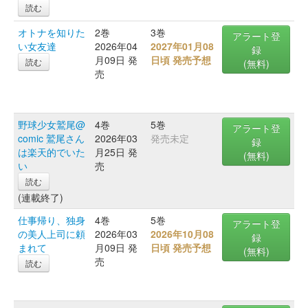
読む
オトナを知りた
2巻
3巻
アラート登
い女友達
2026年04
2027年01月08
録
月09日 発
日頃 発売予想
読む
(無料)
売
野球少女鷲尾@
4巻
5巻
アラート登
comic 鷲尾さん
2026年03
発売未定
録
は楽天的でいた
月25日 発
(無料)
い
売
読む
(連載終了)
仕事帰り、独身
4巻
5巻
アラート登
の美人上司に頼
2026年03
2026年10月08
録
まれて
月09日 発
日頃 発売予想
(無料)
売
読む