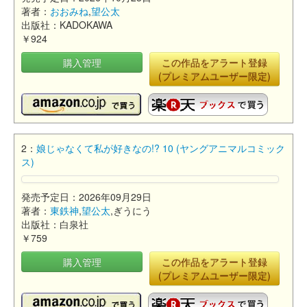
著者：
おおみね
,
望公太
出版社：KADOKAWA
￥924
購入管理
この作品をアラート登録
(プレミアムユーザー限定)
2：
娘じゃなくて私が好きなの!? 10 (ヤングアニマルコミック
ス)
発売予定日：2026年09月29日
著者：
東鉄神
,
望公太
,ぎうにう
出版社：白泉社
￥759
購入管理
この作品をアラート登録
(プレミアムユーザー限定)