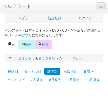
ベルアラート
ベルアラートとは
アプリ
新規登録
ログイン
ヘルプ
ベルアラートは本・コミック・DVD・CD・ゲームなどの発売日
新規登録
をメールや
アプリ
にてお知らせします
ログイン
本
映画
検索
Myカレンダー
本
>
コミック：著者５０音順（の）
>
望公太
購入管理
雑誌別
タイトル別
著者別
出版社別
新着
Myシェルフ
ランキング
7月発売
8月発売
9月発売
10月発売
プレミアム