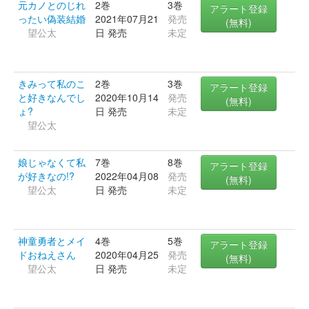
元カノとのじれ
2巻
3巻
アラート登録
ったい偽装結婚
2021年07月21
発売
(無料)
望公太
日 発売
未定
きみって私のこ
2巻
3巻
アラート登録
と好きなんでし
2020年10月14
発売
(無料)
ょ?
日 発売
未定
望公太
娘じゃなくて私
7巻
8巻
アラート登録
が好きなの!?
2022年04月08
発売
(無料)
望公太
日 発売
未定
神童勇者とメイ
4巻
5巻
アラート登録
ドおねえさん
2020年04月25
発売
(無料)
望公太
日 発売
未定