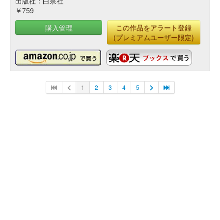
出版社：白泉社
￥759
購入管理
この作品をアラート登録
(プレミアムユーザー限定)
1
2
3
4
5