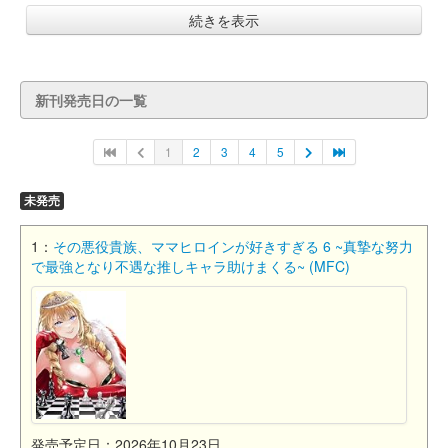
続きを表示
新刊発売日の一覧
1
2
3
4
5
未発売
1：
その悪役貴族、ママヒロインが好きすぎる 6 ~真摯な努力
で最強となり不遇な推しキャラ助けまくる~ (MFC)
発売予定日：2026年10月23日