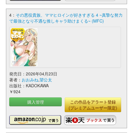
4：
その悪役貴族、ママヒロインが好きすぎる 4 ~真摯な努力
で最強となり不遇な推しキャラ助けまくる~ (MFC)
発売日：2026年04月23日
著者：
おおみね
,
望公太
出版社：KADOKAWA
￥924
購入管理
この作品をアラート登録
(プレミアムユーザー限定)