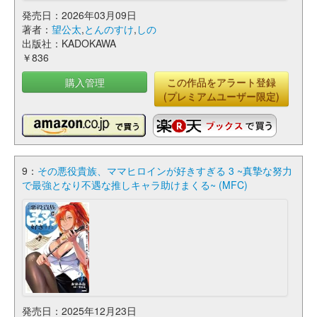
発売日：2026年03月09日
著者：
望公太
,
とんのすけ
,
しの
出版社：KADOKAWA
￥836
購入管理
この作品をアラート登録
(プレミアムユーザー限定)
9：
その悪役貴族、ママヒロインが好きすぎる 3 ~真摯な努力
で最強となり不遇な推しキャラ助けまくる~ (MFC)
発売日：2025年12月23日