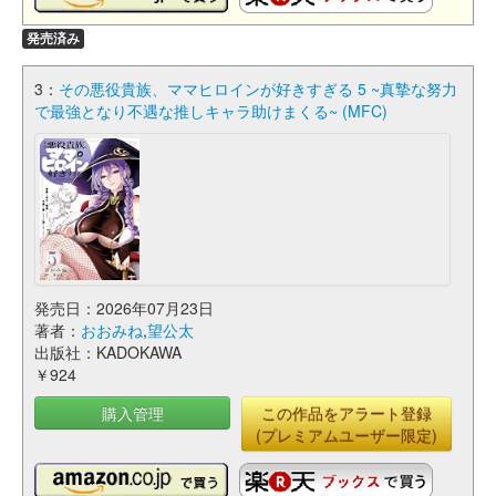
発売済み
3：
その悪役貴族、ママヒロインが好きすぎる 5 ~真摯な努力
で最強となり不遇な推しキャラ助けまくる~ (MFC)
発売日：2026年07月23日
著者：
おおみね
,
望公太
出版社：KADOKAWA
￥924
購入管理
この作品をアラート登録
(プレミアムユーザー限定)