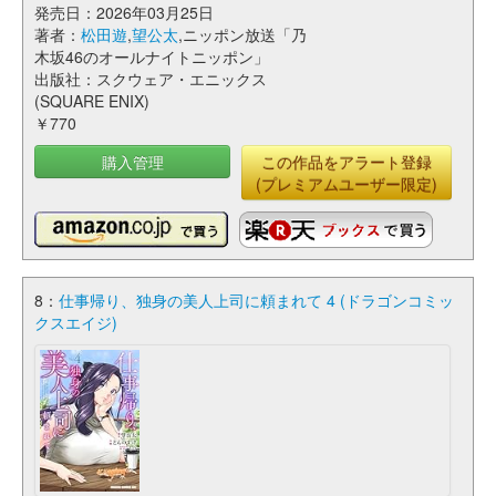
発売日：2026年03月25日
著者：
松田遊
,
望公太
,ニッポン放送「乃
木坂46のオールナイトニッポン」
出版社：スクウェア・エニックス
(SQUARE ENIX)
￥770
購入管理
この作品をアラート登録
(プレミアムユーザー限定)
8：
仕事帰り、独身の美人上司に頼まれて 4 (ドラゴンコミッ
クスエイジ)