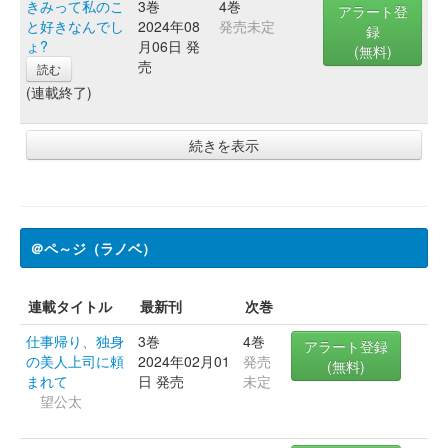
きみって私のこ
3巻
4巻
アラート登
と好きなんでし
2024年08
発売未定
録
ょ?
月06日 発
(無料)
売
読む
(連載終了)
続きを表示
＠ペ～ジ（ラノベ）
連載タイトル
最新刊
次巻
仕事帰り、独身
3巻
4巻
アラート登録
の美人上司に頼
2024年02月01
発売
(無料)
まれて
日 発売
未定
望公太