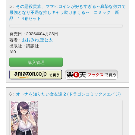
5：
その悪役貴族、ママヒロインが好きすぎる～真摯な努力で
最強となり不遇な推しキャラ助けまくる～ コミック 新
品 1-4巻セット
発売日：2026年04月23日
著者：
おおみね
,
望公太
出版社：講談社
￥0
購入管理
6：
オトナを知りたい女友達 2 (ドラゴンコミックスエイジ)