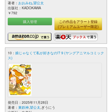
著者：
おおみね
,
望公太
出版社：KADOKAWA
￥792
購入管理
この作品をアラート登録
(プレミアムユーザー限定)
10：
娘じゃなくて私が好きなの!? 9 (ヤングアニマルコミック
ス)
発売日：2025年11月28日
著者：
東鉄神
,
望公太
,ぎうにう