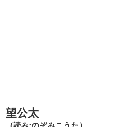
望公太
（読み:のぞみこうた）