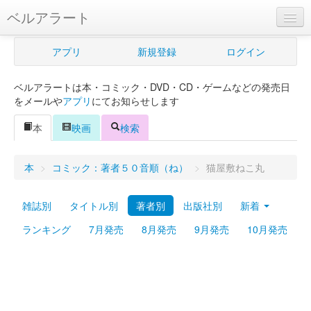
ベルアラート
ベルアラートとは
アプリ
新規登録
ログイン
ヘルプ
ベルアラートは本・コミック・DVD・CD・ゲームなどの発売日
新規登録
をメールや
アプリ
にてお知らせします
ログイン
本
映画
検索
Myカレンダー
本
>
コミック：著者５０音順（ね）
>
猫屋敷ねこ丸
購入管理
雑誌別
タイトル別
著者別
出版社別
新着
Myシェルフ
ランキング
7月発売
8月発売
9月発売
10月発売
プレミアム