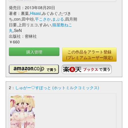
発売日：2013年08月20日
著者：裏葉,
Hisasi
,みぐみぐ,たづき
ち,con,田中竕,
平こさか
,
まぷる
,四月朔
日要,上田リエコ,すみい,
猫屋敷ねこ
丸
,SeN
出版社：密林社
￥660
購入管理
この作品をアラート登録
(プレミアムユーザー限定)
2：
しゅがー♡すぽっと (ホットミルクコミックス)