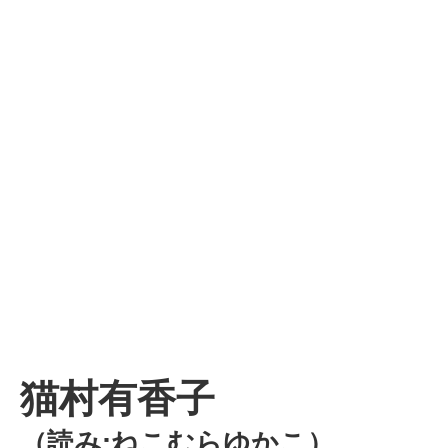
猫村有香子
（読み:ねこむらゆかこ）