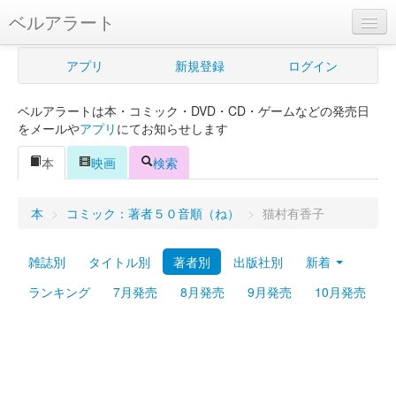
ベルアラート
ベルアラートとは
アプリ
新規登録
ログイン
ヘルプ
ベルアラートは本・コミック・DVD・CD・ゲームなどの発売日
新規登録
をメールや
アプリ
にてお知らせします
ログイン
本
映画
検索
Myカレンダー
本
>
コミック：著者５０音順（ね）
>
猫村有香子
購入管理
雑誌別
タイトル別
著者別
出版社別
新着
Myシェルフ
ランキング
7月発売
8月発売
9月発売
10月発売
プレミアム