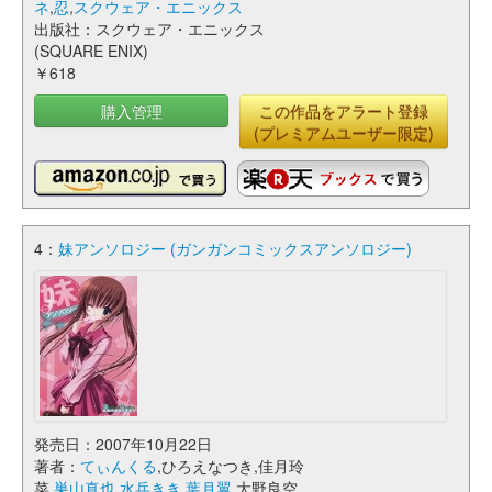
ネ
,
忍
,
スクウェア・エニックス
出版社：スクウェア・エニックス
(SQUARE ENIX)
￥618
購入管理
この作品をアラート登録
(プレミアムユーザー限定)
4：
妹アンソロジー (ガンガンコミックスアンソロジー)
発売日：2007年10月22日
著者：
てぃんくる
,ひろえなつき,佳月玲
菜,
巣山真也
,
水兵きき
,
葉月翼
,大野良空,