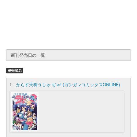
新刊発売日の一覧
発売済み
1：
からす天狗うじゅ ぢゃ! (ガンガンコミックスONLINE)