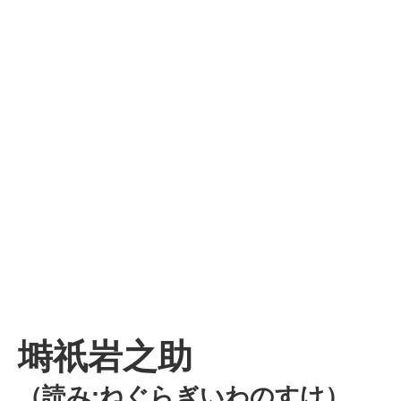
塒祇岩之助
（読み:ねぐらぎいわのすけ）