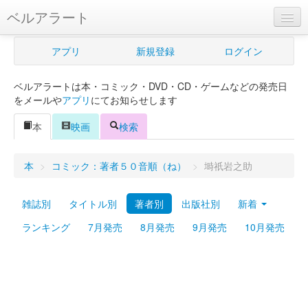
ベルアラート
ベルアラートとは
アプリ
新規登録
ログイン
ヘルプ
ベルアラートは本・コミック・DVD・CD・ゲームなどの発売日
新規登録
をメールや
アプリ
にてお知らせします
ログイン
本
映画
検索
Myカレンダー
本
>
コミック：著者５０音順（ね）
>
塒祇岩之助
購入管理
雑誌別
タイトル別
著者別
出版社別
新着
Myシェルフ
ランキング
7月発売
8月発売
9月発売
10月発売
プレミアム