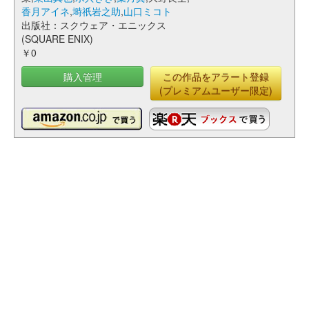
香月アイネ
,
塒祇岩之助
,
山口ミコト
出版社：スクウェア・エニックス
(SQUARE ENIX)
￥0
購入管理
この作品をアラート登録
(プレミアムユーザー限定)