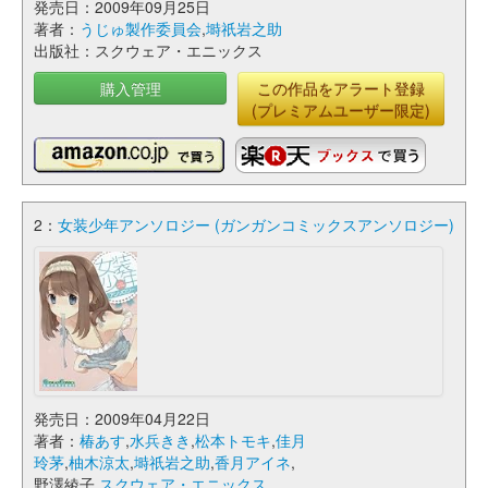
発売日：2009年09月25日
著者：
うじゅ製作委員会
,
塒祇岩之助
出版社：スクウェア・エニックス
購入管理
この作品をアラート登録
(プレミアムユーザー限定)
2：
女装少年アンソロジー (ガンガンコミックスアンソロジー)
発売日：2009年04月22日
著者：
椿あす
,
水兵きき
,
松本トモキ
,
佳月
玲茅
,
柚木涼太
,
塒祇岩之助
,
香月アイネ
,
野澤綾子,
スクウェア・エニックス