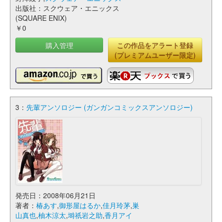
出版社：スクウェア・エニックス
(SQUARE ENIX)
￥0
購入管理
この作品をアラート登録
(プレミアムユーザー限定)
3：
先輩アンソロジー (ガンガンコミックスアンソロジー)
発売日：2008年06月21日
著者：
椿あす
,
御形屋はるか
,
佳月玲茅
,
巣
山真也
,
柚木涼太
,
塒祇岩之助
,
香月アイ