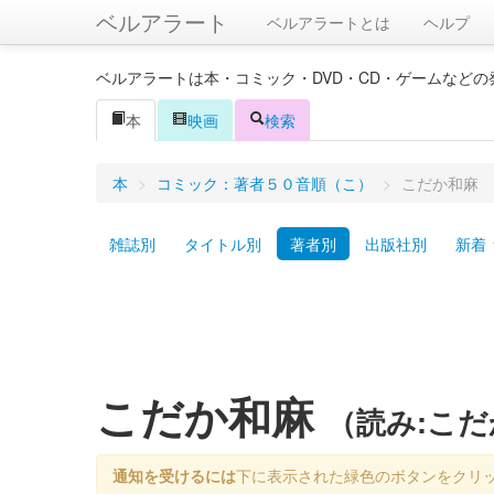
ベルアラート
ベルアラートとは
ヘルプ
ベルアラートは本・コミック・DVD・CD・ゲームなど
本
映画
検索
本
>
コミック：著者５０音順（こ）
>
こだか和麻
雑誌別
タイトル別
著者別
出版社別
新着
こだか和麻
（読み:こ
通知を受けるには
下に表示された緑色のボタンをクリ