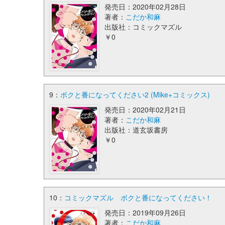
発売日：2020年02月28日
著者：
こだか和麻
出版社：コミックマズル
￥0
9：
ボクと番になってください2 (Mike+コミックス)
発売日：2020年02月21日
著者：
こだか和麻
出版社：道玄坂書房
￥0
10：
コミックマズル ボクと番になってください！
発売日：2019年09月26日
著者：
こだか和麻