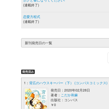
ボクと番になってください!
(連載終了)
恋愛方程式
(連載終了)
新刊発売日の一覧
発売済み
1：
背広のハウスキーパー（下） (コンパスコミックス)
発売日：2020年02月28日
著者：
こだか和麻
出版社：コンパス
￥0