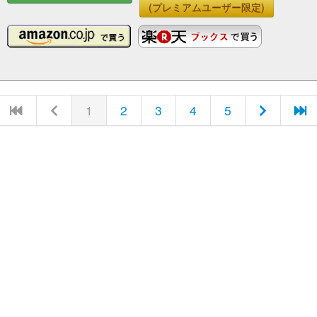
(プレミアムユーザー限定)
1
2
3
4
5