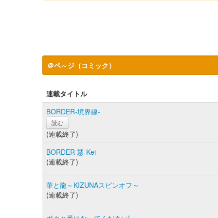
＠ペ～ジ（コミック）
連載タイトル
BORDER-境界線-
読む
(連載終了)
BORDER 慧-Kei-
(連載終了)
華と龍～KIZUNAスピンオフ～
(連載終了)