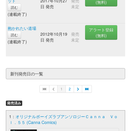
ット
2017年10月27
発売
(無料)
日 発売
未定
読む
(連載終了)
抱かれたい道場
アラート登録
2012年10月19
発売
読む
(無料)
日 発売
未定
(連載終了)
新刊発売日の一覧
1
2
発売済み
1：
オリジナルボーイズラブアンソロジーＣａｎｎａ Ｖｏ
ｌ．５５ (Canna Comics)