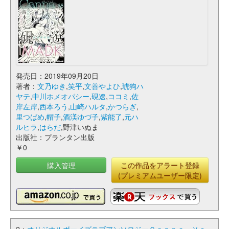
発売日：2019年09月20日
著者：
文乃ゆき
,
笑平
,
文善やよひ
,
琥狗ハ
ヤテ
,
中川ホメオパシー
,
硯遼
,
ココミ
,
佐
岸左岸
,
西本ろう
,
山崎ハルタ
,
かつらぎ
,
里つばめ
,
帽子
,
酒渼ゆづ子
,
紫能了
,
元ハ
ルヒラ
,
はらだ
,野津いぬま
出版社：プランタン出版
￥0
購入管理
この作品をアラート登録
(プレミアムユーザー限定)