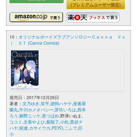
(プレミアムユーザー限定)
10：
オリジナルボーイズラブアンソロジーＣａｎｎａ Ｖｏ
ｌ．５７ (Canna Comics)
発売日：2017年12月26日
著者：
文乃ゆき
,
笑平
,
琥狗ハヤテ
,
座裏屋
蘭丸
,
中川ホメオパシー
,
芽玖いろは
,
西本
ろう
,
鯛野ニッケ
,
里つばめ
,野津いぬま,
ココミ
,
文善やよひ
,
紫能了
,
小松
,
黒岩チ
ハヤ
,
硯遼
,
カサイウカ
,
PEYO
,
こふで
,
巨
小