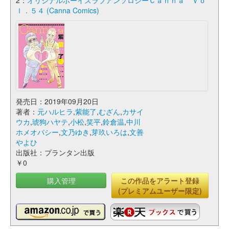
2：
オリジナルボーイズラブアンソロジーＣａｎｎａ Ｖｏ
ｌ．５４ (Canna Comics)
発売日：2019年09月20日
著者：
元ハルヒラ
,
紫能了
,
むざん
,
カサイ
ウカ
,
琥狗ハヤテ
,
小松
,
笑平
,
鈴倉温
,
中川
ホメオパシー
,
文乃ゆき
,
芽玖いろは
,
文善
やよひ
出版社：プランタン出版
￥0
購入管理
この作品をアラート登録
(プレミアムユーザー限定)