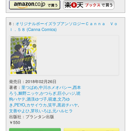
8：
オリジナルボーイズラブアンソロジーＣａｎｎａ Ｖｏ
ｌ．５８ (Canna Comics)
発売日：2018年02月26日
著者：
里つばめ
,
中川ホメオパシー
,
西本
ろう
,
鯛野ニッケ
,
かつらぎ
,
巨小
,
ハジ
,
琥
狗ハヤテ
,
酒渼ゆづ子
,
硯遼
,
文乃ゆ
き
,
PEYO
,
カサイウカ
,
笑平
,
黒岩チハヤ
,
文善やよひ
,
芽玖いろは
,
元ハルヒラ
出版社：プランタン出版
￥550