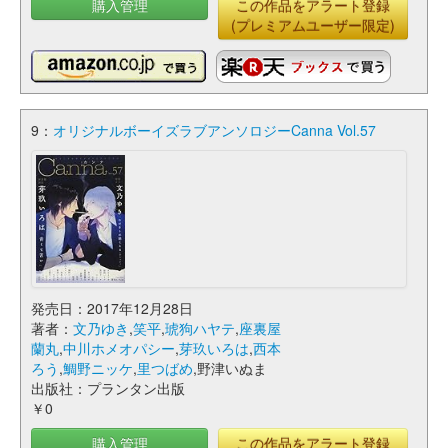
購入管理
この作品をアラート登録
(プレミアムユーザー限定)
9：
オリジナルボーイズラブアンソロジーCanna Vol.57
発売日：2017年12月28日
著者：
文乃ゆき
,
笑平
,
琥狗ハヤテ
,
座裏屋
蘭丸
,
中川ホメオパシー
,
芽玖いろは
,
西本
ろう
,
鯛野ニッケ
,
里つばめ
,野津いぬま
出版社：プランタン出版
￥0
購入管理
この作品をアラート登録