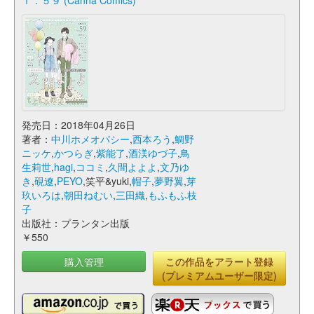
ｌ．５９ (Canna Comics)
発売日：2018年04月26日
著者：
中川ホメオパシー
,
西本ろう
,
鯛野
ニッケ
,
かつらぎ
,
紫能了
,
酒渼ゆづ子
,
鳥
生莉世
,
hagi
,
ココミ
,
久間よよよ
,
文乃ゆ
き
,
硯遼
,
PEYO
,笑平&yuki,
帽子
,
夢野翼
,
芽
玖いろは
,
朝田ねむい
,
三田織
,
もふもふ枝
子
出版社：プランタン出版
￥550
購入管理
この作品をアラート登録
(プレミアムユーザー限定)