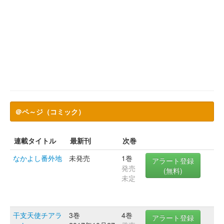
＠ペ～ジ（コミック）
連載タイトル
最新刊
次巻
なかよし番外地
未発売
1巻
アラート登録
発売
(無料)
未定
干支天使チアラ
3巻
4巻
アラート登録