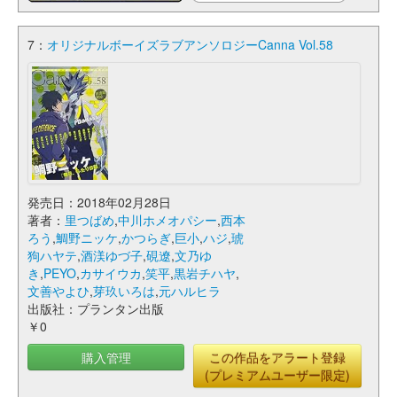
7：
オリジナルボーイズラブアンソロジーCanna Vol.58
発売日：2018年02月28日
著者：
里つばめ
,
中川ホメオパシー
,
西本
ろう
,
鯛野ニッケ
,
かつらぎ
,
巨小
,
ハジ
,
琥
狗ハヤテ
,
酒渼ゆづ子
,
硯遼
,
文乃ゆ
き
,
PEYO
,
カサイウカ
,
笑平
,
黒岩チハヤ
,
文善やよひ
,
芽玖いろは
,
元ハルヒラ
出版社：プランタン出版
￥0
購入管理
この作品をアラート登録
(プレミアムユーザー限定)