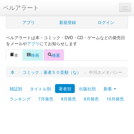
ベルアラート
ベルアラートとは
アプリ
新規登録
ログイン
ヘルプ
ベルアラートは本・コミック・DVD・CD・ゲームなどの発売日
新規登録
をメールや
アプリ
にてお知らせします
ログイン
本
映画
検索
Myカレンダー
本
>
コミック：著者５０音順（な）
>
中川ホメオパシー
購入管理
雑誌別
タイトル別
著者別
出版社別
新着
Myシェルフ
ランキング
7月発売
8月発売
9月発売
10月発売
プレミアム