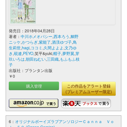
発売日：2018年04月28日
著者：
中川ホメオパシー
,
西本ろう
,
鯛野
ニッケ
,
かつらぎ
,
紫能了
,
酒渼ゆづ子
,
鳥
生莉世
,
hagi
,
ココミ
,
久間よよよ
,
文乃ゆ
き
,
硯遼
,
PEYO
,笑平&yuki,
帽子
,
夢野翼
,
芽
玖いろは
,
朝田ねむい
,
三田織
,
もふもふ枝
子
出版社：プランタン出版
￥0
購入管理
この作品をアラート登録
(プレミアムユーザー限定)
6：
オリジナルボーイズラブアンソロジーＣａｎｎａ Ｖｏ