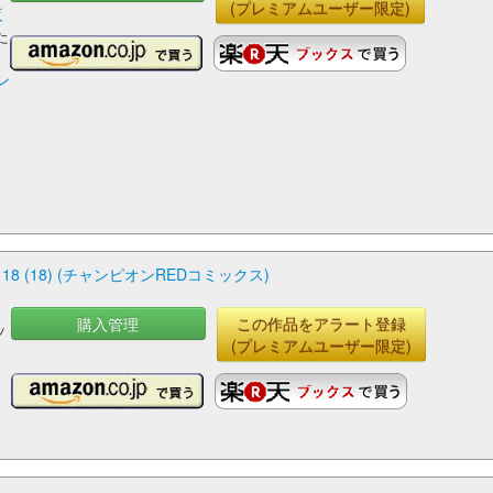
(プレミアムユーザー限定)
夜
た
ン
ー
(18) (チャンピオンREDコミックス)
購入管理
この作品をアラート登録
ッ
(プレミアムユーザー限定)