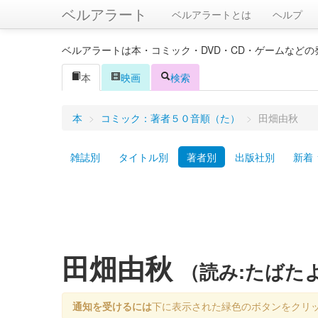
ベルアラート
ベルアラートとは
ヘルプ
ベルアラートは本・コミック・DVD・CD・ゲームなど
本
映画
検索
本
>
コミック：著者５０音順（た）
>
田畑由秋
雑誌別
タイトル別
著者別
出版社別
新着
田畑由秋
（読み:たばた
通知を受けるには
下に表示された緑色のボタンをクリ