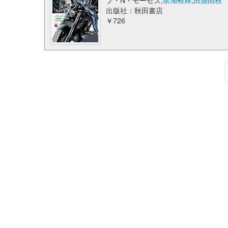
プ・N・モーゼズ,
余湖裕輝
,
田畑由秋
出版社：秋田書店
￥726