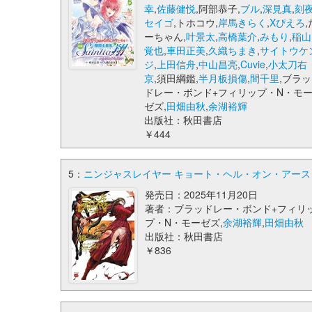
幸
,
佐藤健悦
,阿部恭子,
ブル
,
深見真
,
刻
セイゴ
,トホコウ,
岸馬きらく
,
Xぴえろ
,
ーちゃん,
叶景太
,
高橋葉介
,
みもり
,
稲山
覚也
,
車田正美
,
久織ちまき
,
サイトウケ
ジ
,
上田信舟
,
中山昌亮
,
Cuvie
,
小太刀右
京
,須田綱鑑,
半月板損傷
,
間千里
,ブラッ
ドレー・ボンド+フィリップ・N・モ
ゼズ,
田畑由秋
,
余湖裕輝
出版社：秋田書店
￥444
5：
ニンジャスレイヤー キョート・ヘル・オン・アース 18 
発売日：2025年11月20日
著者：ブラッドレー・ボンド+フィリ
プ・N・モーゼズ,
余湖裕輝
,
田畑由秋
出版社：秋田書店
￥836