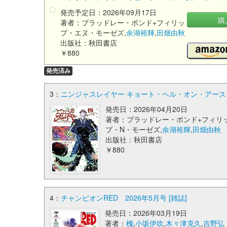
発売予定日：2026年09月17日
購
著者：ブラッドレー・ボンド+フィリッ
プ・エヌ・モーゼズ,
余湖裕輝
,
田畑由秋
出版社：秋田書店
￥880
発売済み
3：
ニンジャスレイヤー キョート・ヘル・オン・アース 19 
発売日：2026年04月20日
著者：ブラッドレー・ボンド+フィリ
プ・N・モーゼズ,
余湖裕輝
,
田畑由秋
出版社：秋田書店
￥880
4：
チャンピオンRED 2026年5月号 [雑誌]
発売日：2026年03月19日
著者：
槐
,
小坂伊吹
,
木々津克久
,
吉野弘