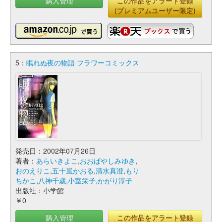
購入管理
この作品をアラート登録
(プレミアムユーザー限定)
5：
眠れぬ夜の物語 フラワーコミックス
発売日：2002年07月26日
著者：
あらいきよこ
,
おおばやしみゆき
,
おのえりこ
,
五十嵐かおる
,
清水真澄
,
もり
ちかこ
,
八神千歳
,
小室栄子
,
かがり淳子
出版社：小学館
￥0
購入管理
この作品をアラート登録