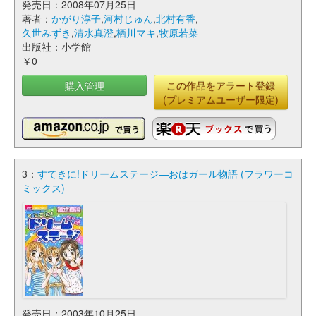
発売日：2008年07月25日
著者：
かがり淳子
,
河村じゅん
,
北村有香
,
久世みずき
,
清水真澄
,
栖川マキ
,
牧原若菜
出版社：小学館
￥0
購入管理
この作品をアラート登録
(プレミアムユーザー限定)
3：
すてきに!ドリームステージ―おはガール物語 (フラワーコ
ミックス)
発売日：2003年10月25日