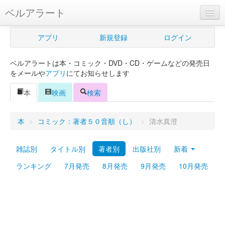
ベルアラート
ベルアラートとは
アプリ
新規登録
ログイン
ヘルプ
ベルアラートは本・コミック・DVD・CD・ゲームなどの発売日
新規登録
をメールや
アプリ
にてお知らせします
ログイン
本
映画
検索
Myカレンダー
本
>
コミック：著者５０音順（し）
>
清水真澄
購入管理
雑誌別
タイトル別
著者別
出版社別
新着
Myシェルフ
ランキング
7月発売
8月発売
9月発売
10月発売
プレミアム