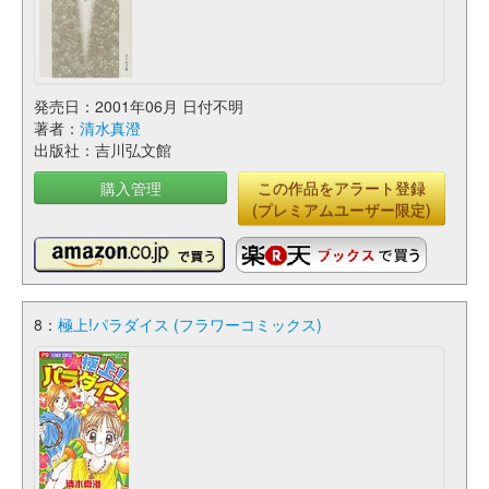
発売日：2001年06月 日付不明
著者：
清水真澄
出版社：吉川弘文館
購入管理
この作品をアラート登録
(プレミアムユーザー限定)
8：
極上!パラダイス (フラワーコミックス)