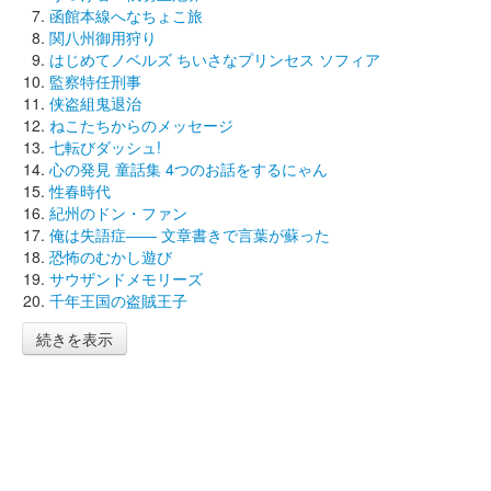
函館本線へなちょこ旅
関八州御用狩り
はじめてノベルズ ちいさなプリンセス ソフィア
監察特任刑事
侠盗組鬼退治
ねこたちからのメッセージ
七転びダッシュ!
心の発見 童話集 4つのお話をするにゃん
性春時代
紀州のドン・ファン
俺は失語症―― 文章書きで言葉が蘇った
恐怖のむかし遊び
サウザンドメモリーズ
千年王国の盗賊王子
続きを表示