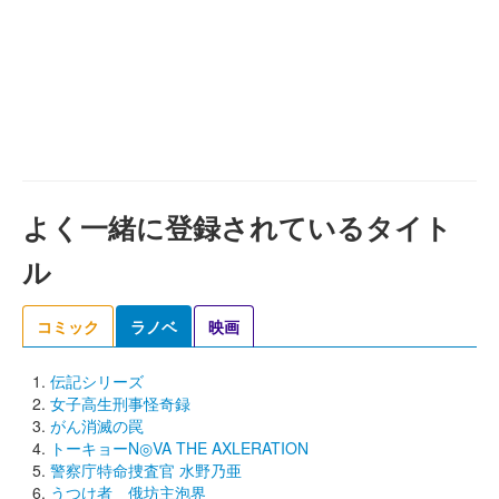
よく一緒に登録されているタイト
ル
コミック
ラノベ
映画
伝記シリーズ
女子高生刑事怪奇録
がん消滅の罠
トーキョーN◎VA THE AXLERATION
警察庁特命捜査官 水野乃亜
うつけ者 俄坊主泡界