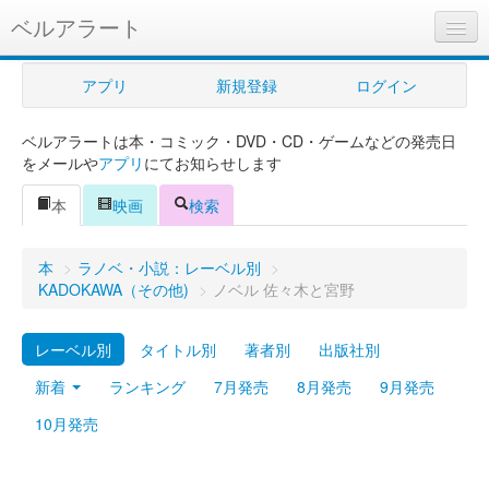
ベルアラート
ベルアラートとは
アプリ
新規登録
ログイン
ヘルプ
ベルアラートは本・コミック・DVD・CD・ゲームなどの発売日
新規登録
をメールや
アプリ
にてお知らせします
ログイン
本
映画
検索
Myカレンダー
本
>
ラノベ・小説：レーベル別
>
購入管理
KADOKAWA（その他)
>
ノベル 佐々木と宮野
Myシェルフ
レーベル別
タイトル別
著者別
出版社別
プレミアム
新着
ランキング
7月発売
8月発売
9月発売
10月発売