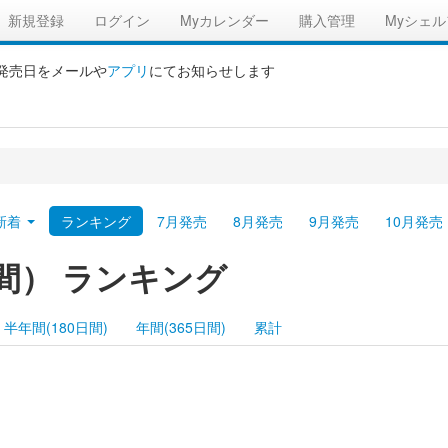
新規登録
ログイン
Myカレンダー
購入管理
Myシェル
の発売日をメールや
アプリ
にてお知らせします
新着
ランキング
7月発売
8月発売
9月発売
10月発売
間） ランキング
半年間(180日間)
年間(365日間)
累計