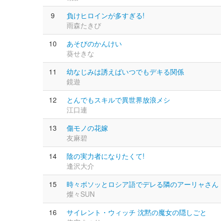
9
負けヒロインが多すぎる!
雨森たきび
10
あそびのかんけい
葵せきな
11
幼なじみは誘えばいつでもデキる関係
鏡遊
12
とんでもスキルで異世界放浪メシ
江口連
13
傷モノの花嫁
友麻碧
14
陰の実力者になりたくて!
逢沢大介
15
時々ボソッとロシア語でデレる隣のアーリャさん
燦々SUN
16
サイレント・ウィッチ 沈黙の魔女の隠しごと