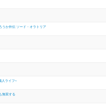
ろうか外伝 ソード・オラトリア
職人ライフ~
も無双する