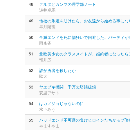
48
デルタとガンマの理学部ノート
逆井卓馬
49
他校の氷姫を助けたら、お友達から始める事にな
皐月陽龍
50
全滅エンドを死に物狂いで回避した。パーティが
雨糸雀
51
北欧美少女のクラスメイトが、婚約者になったら
軽井広
52
誰が勇者を殺したか
駄犬
53
ヤエブキ機関 千万丈塔踏破録
安里アサト
54
はカノジョじゃないのに
水卜みう
55
バッドエンド不可避の負けヒロインたちがモブ傍
やますやま