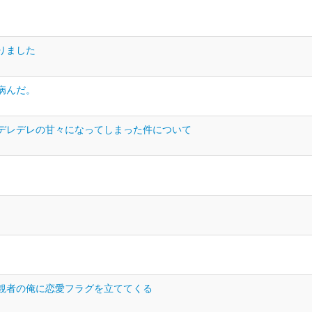
りました
病んだ。
デレデレの甘々になってしまった件について
観者の俺に恋愛フラグを立ててくる