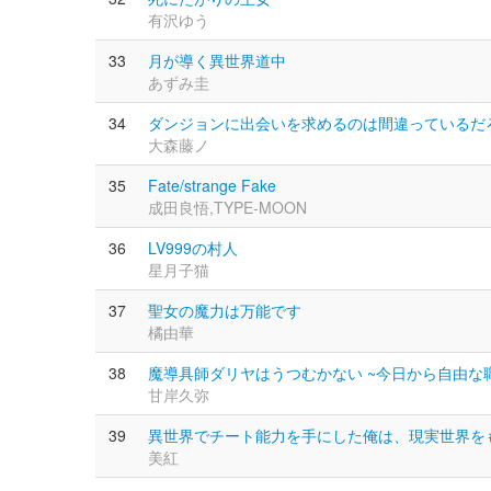
有沢ゆう
33
月が導く異世界道中
あずみ圭
34
ダンジョンに出会いを求めるのは間違っているだ
大森藤ノ
35
Fate/strange Fake
成田良悟,TYPE-MOON
36
LV999の村人
星月子猫
37
聖女の魔力は万能です
橘由華
38
魔導具師ダリヤはうつむかない ~今日から自由な
甘岸久弥
39
異世界でチート能力を手にした俺は、現実世界を
美紅