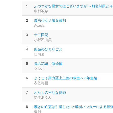
1
ふつつかな悪女ではございますが ～雛宮蝶鼠と
中村颯希
2
魔法少女ノ魔女裁判
Acacia
3
十二国記
小野不由美
4
薬屋のひとりごと
日向夏
5
鬼の花嫁 新婚編
クレハ
6
ようこそ実力至上主義の教室へ 3年生編
衣笠彰梧
7
わたしの幸せな結婚
顎木あくみ
8
嘆きの亡霊は引退したい~最弱ハンターによる最
槻影