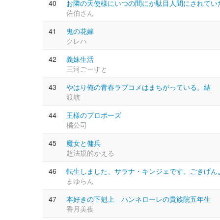
40
お隣の天使様にいつの間にか駄目人間にされてい
佐伯さん
41
鬼の花嫁
クレハ
42
義妹生活
三河ごーすと
43
やはり俺の青春ラブコメはまちがっている。結
渡航
44
王様のプロポーズ
橘公司
45
魔女と傭兵
超法規的かえる
46
転生しました、サラナ・キンジェです。ごきげん
まゆらん
47
本好きの下剋上 ハンネローレの貴族院五年生
香月美夜