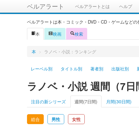
ベルアラート
ベルアラートとは
ヘルプ
ベルアラートは本・コミック・DVD・CD・ゲームなど
本
映画
検索
本
>
ラノベ・小説：ランキング
レーベル別
タイトル別
著者別
出版社別
ラノベ・小説 週間（7日
注目の新シリーズ
週間(7日間)
月間(30日間)
総合
男性
女性