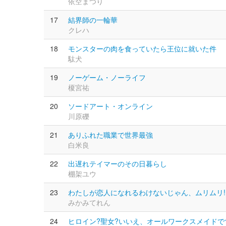
依空まつり
17
結界師の一輪華
クレハ
18
モンスターの肉を食っていたら王位に就いた件
駄犬
19
ノーゲーム・ノーライフ
榎宮祐
20
ソードアート・オンライン
川原礫
21
ありふれた職業で世界最強
白米良
22
出遅れテイマーのその日暮らし
棚架ユウ
23
わたしが恋人になれるわけないじゃん、ムリムリ!(
みかみてれん
24
ヒロイン?聖女?いいえ、オールワークスメイドです