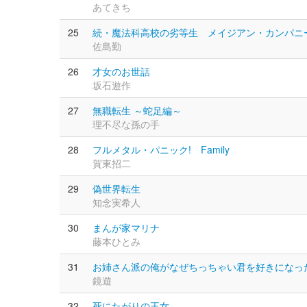
あてきち
25
続・魔法科高校の劣等生 メイジアン・カンパニ
佐島勤
26
才女のお世話
坂石遊作
27
無職転生 ～蛇足編～
理不尽な孫の手
28
フルメタル・パニック! Family
賀東招二
29
偽世界転生
知念実希人
30
まんが家マリナ
藤本ひとみ
31
お姉さん派の俺がなぜちっちゃい君を好きになっ
鏡遊
32
死にたがりの王女