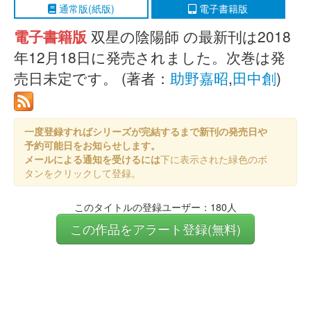
通常版(紙版)
電子書籍版
電子書籍版
双星の陰陽師 の最新刊は2018
年12月18日に発売されました。次巻は発
売日未定です。 (著者：
助野嘉昭
,
田中創
)
一度登録すればシリーズが完結するまで新刊の発売日や
予約可能日をお知らせします。
メールによる通知を受けるには
下に表示された緑色のボ
タンをクリックして登録。
このタイトルの登録ユーザー：180人
この作品をアラート登録(無料)