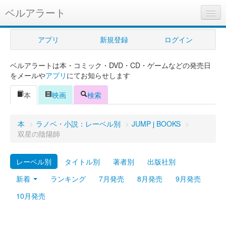
ベルアラート
ベルアラートとは
アプリ
新規登録
ログイン
ヘルプ
ベルアラートは本・コミック・DVD・CD・ゲームなどの発売日
新規登録
をメールや
アプリ
にてお知らせします
ログイン
本
映画
検索
Myカレンダー
本
>
ラノベ・小説：レーベル別
>
JUMP j BOOKS
>
購入管理
双星の陰陽師
Myシェルフ
レーベル別
タイトル別
著者別
出版社別
プレミアム
新着
ランキング
7月発売
8月発売
9月発売
10月発売