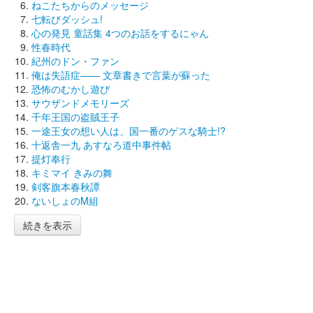
ねこたちからのメッセージ
七転びダッシュ!
心の発見 童話集 4つのお話をするにゃん
性春時代
紀州のドン・ファン
俺は失語症―― 文章書きで言葉が蘇った
恐怖のむかし遊び
サウザンドメモリーズ
千年王国の盗賊王子
一途王女の想い人は、国一番のゲスな騎士!?
十返舎一九 あすなろ道中事件帖
提灯奉行
キミマイ きみの舞
剣客旗本春秋譚
ないしょのM組
続きを表示