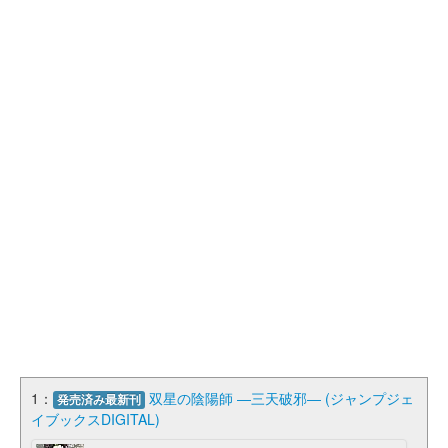
1：
双星の陰陽師 ―三天破邪― (ジャンプジェ
発売済み最新刊
イブックスDIGITAL)