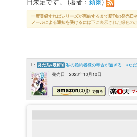
日未定です。 (著者：
頼爾
)
一度登録すればシリーズが完結するまで新刊の発売日
メールによる通知を受けるには
下に表示された緑色の
1：
私の婚約者様の毒舌が過ぎる ※ただし
発売済み最新刊
発売日：2023年10月10日