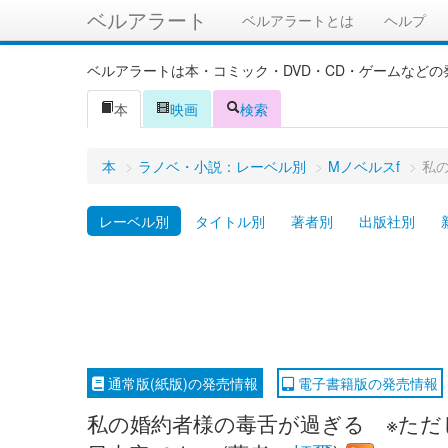
ベルアラート
ベルアラートとは
ヘルプ
ベルアラートは本・コミック・DVD・CD・ゲームなど
本
映画
検索
本
>
ラノベ・小説：レーベル別
>
Mノベルスf
>
私
レーベル別
タイトル別
著者別
出版社別
通常版(紙版)の発売情報
電子書籍版の発売情報
私の婚約者様の毒舌が過ぎる ※ただし