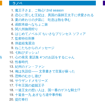
ラノベ
魔王子さま、ご執心! 2nd season
恋心に苦しむ王妃は、異国の薬師王太子に求愛される
夏の終わりの夕凪に 吐息は熱を孕む
函館本線へなちょこ旅
関八州御用狩り
はじめてノベルズ ちいさなプリンセス ソフィア
監察特任刑事
侠盗組鬼退治
ねこたちからのメッセージ
七転びダッシュ!
熱
心の発見 童話集 4つのお話をするにゃん
性春時代
紀州のドン・ファン
俺は失語症―― 文章書きで言葉が蘇った
恐怖のむかし遊び
サウザンドメモリーズ
千年王国の盗賊王子
一途王女の想い人は、国一番のゲスな騎士!?
十返舎一九 あすなろ道中事件帖
提灯奉行