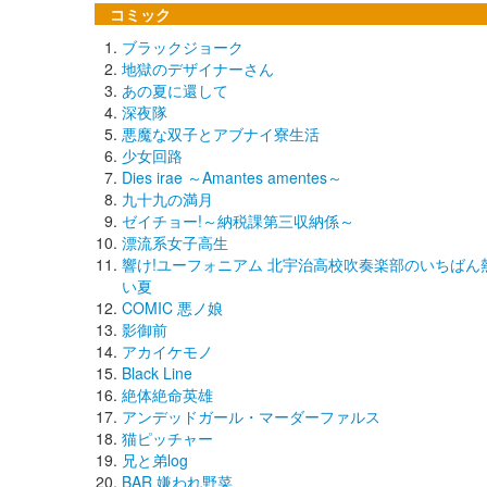
コミック
ブラックジョーク
地獄のデザイナーさん
あの夏に還して
深夜隊
悪魔な双子とアブナイ寮生活
少女回路
Dies irae ～Amantes amentes～
九十九の満月
ゼイチョー!～納税課第三収納係～
漂流系女子高生
響け!ユーフォニアム 北宇治高校吹奏楽部のいちばん
い夏
COMIC 悪ノ娘
影御前
アカイケモノ
Black Line
絶体絶命英雄
アンデッドガール・マーダーファルス
猫ピッチャー
兄と弟log
BAR 嫌われ野菜