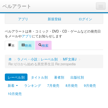
ベルアラート
ベルアラートとは
アプリ
新規登録
ログイン
ヘルプ
ベルアラートは本・コミック・DVD・CD・ゲームなどの発売日
新規登録
をメールや
アプリ
にてお知らせします
ログイン
本
映画
検索
Myカレンダー
本
>
ラノベ・小説：レーベル別
>
MF文庫J
>
購入管理
Re:ゼロから始める異世界生活 Re:zeropedia
Myシェルフ
レーベル別
タイトル別
著者別
出版社別
プレミアム
新着
ランキング
7月発売
8月発売
9月発売
10月発売