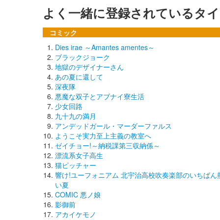
よく一緒に登録されているタイ
コミック
Dies irae ～Amantes amentes～
ブラックジョーク
地獄のデザイナーさん
あの夏に還して
深夜隊
悪魔な双子とアブナイ寮生活
少女回路
九十九の満月
アンデッドガール・マーダーファルス
ようこそ実力至上主義の教室へ
ゼイチョー!～納税課第三収納係～
漂流系女子高生
猫ピッチャー
響け!ユーフォニアム 北宇治高校吹奏楽部のいちばん
い夏
COMIC 悪ノ娘
影御前
アカイケモノ