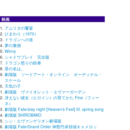
映画
アムリタの饗宴
ひまわり（1970）
ドラゴンへの道
夢の裏側
Winny
シャドウプレイ 完全版
ドラゴン怒りの鉄拳
君の名は。
劇場版 ソードアート・オンライン オーディナル・
スケール
天気の子
劇場版 ヴァイオレット・エヴァーガーデン
冴えない彼女（ヒロイン）の育てかた Fine（フィー
ネ）
劇場版 Fate/stay night [Heaven's Feel] III. spring song
劇場版 SHIROBAKO
シン・エヴァンゲリオン劇場版
劇場版 Fate/Grand Order 神聖円卓領域キャメロッ