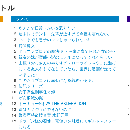
トル
ラノベ
あんたで日常せかいを彩りたい
週末同じテント、先輩が近すぎて今夜も寝れない。
いつまでも息子のママじゃいられない!
拷問魔女
ドラゴンズロアの魔法使い ～竜に育てられた女の子～
親友の妹が官能小説のモデルになってくれるらしい
山籠りおっさんのやりすぎスローライフ～ウチに遊び
にくる友人をもてなしていたら、世界に激震が走って
いました～
この△ラブコメは幸せになる義務がある。
伝記シリーズ
女子高生刑事怪奇録
がん消滅の罠
熱
トーキョーN◎VA THE AXLERATION
妹はカノジョにできないのに
警察庁特命捜査官 水野乃亜
ドラゴン様の召使、竜使いを引退してギルドマスター
になる