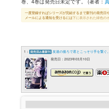
巻、4巻は発売日未定です。 (著者：
一度登録すればシリーズが完結するまで新刊の発売日
メールによる通知を受けるには
下に表示された緑色の
1：
友達の後ろで君とこっそり手を繋ぐ。
発売済み最新刊
発売日：2023年03月10日