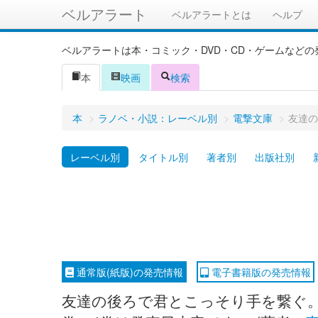
ベルアラート
ベルアラートとは
ヘルプ
ベルアラートは本・コミック・DVD・CD・ゲームなど
本
映画
検索
本
>
ラノベ・小説：レーベル別
>
電撃文庫
>
友達の
レーベル別
タイトル別
著者別
出版社別
通常版(紙版)の発売情報
電子書籍版の発売情報
友達の後ろで君とこっそり手を繋ぐ。誰