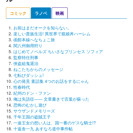
コミック
ラノベ
映画
お前はまだオークを知らない。
楽しい貴族生活! 異世界で親娘丼ハーレム
函館本線へなちょこ旅
関八州御用狩り
はじめてノベルズ ちいさなプリンセス ソフィア
監察特任刑事
侠盗組鬼退治
ねこたちからのメッセージ
七転びダッシュ!
心の発見 童話集 4つのお話をするにゃん
性春時代
紀州のドン・ファン
俺は失語症―― 文章書きで言葉が蘇った
恐怖のむかし遊び
サウザンドメモリーズ
千年王国の盗賊王子
一途王女の想い人は、国一番のゲスな騎士!?
十返舎一九 あすなろ道中事件帖