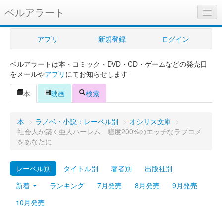
ベルアラート
ベルアラートとは
アプリ
新規登録
ログイン
ヘルプ
ベルアラートは本・コミック・DVD・CD・ゲームなどの発売日
新規登録
をメールや
アプリ
にてお知らせします
ログイン
本
映画
検索
Myカレンダー
本
>
ラノベ・小説：レーベル別
>
オシリス文庫
>
購入管理
社会人が築く亜人ハーレム 糖度200%のエッチなラブコメ
をあなたに
Myシェルフ
レーベル別
タイトル別
著者別
出版社別
プレミアム
新着
ランキング
7月発売
8月発売
9月発売
10月発売