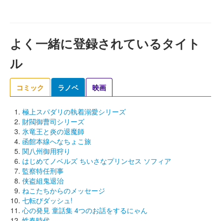
よく一緒に登録されているタイト
ル
コミック
ラノベ
映画
極上スパダリの執着溺愛シリーズ
財閥御曹司シリーズ
氷竜王と炎の退魔師
函館本線へなちょこ旅
関八州御用狩り
はじめてノベルズ ちいさなプリンセス ソフィア
監察特任刑事
侠盗組鬼退治
ねこたちからのメッセージ
七転びダッシュ!
心の発見 童話集 4つのお話をするにゃん
性春時代