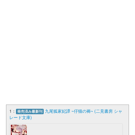
1：
九尾狐家妃譚 ~仔猫の褥~ (二見書房 シャ
発売済み最新刊
レード文庫)