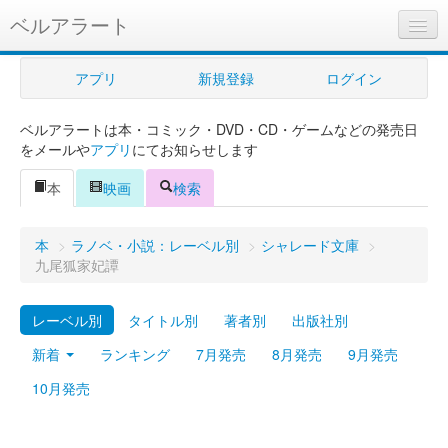
ベルアラート
ベルアラートとは
アプリ
新規登録
ログイン
ヘルプ
ベルアラートは本・コミック・DVD・CD・ゲームなどの発売日
新規登録
をメールや
アプリ
にてお知らせします
ログイン
本
映画
検索
Myカレンダー
本
>
ラノベ・小説：レーベル別
>
シャレード文庫
>
購入管理
九尾狐家妃譚
Myシェルフ
レーベル別
タイトル別
著者別
出版社別
プレミアム
新着
ランキング
7月発売
8月発売
9月発売
10月発売