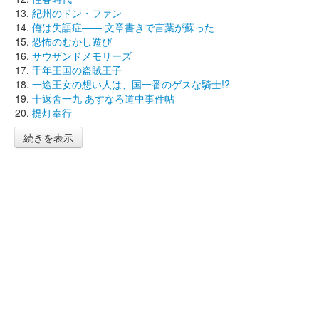
紀州のドン・ファン
俺は失語症―― 文章書きで言葉が蘇った
恐怖のむかし遊び
サウザンドメモリーズ
千年王国の盗賊王子
一途王女の想い人は、国一番のゲスな騎士!?
十返舎一九 あすなろ道中事件帖
提灯奉行
続きを表示