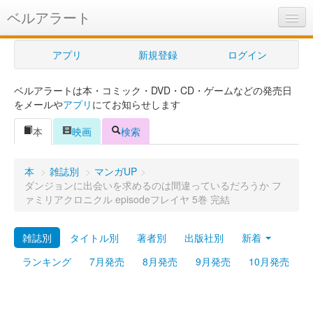
ベルアラート
ベルアラートとは
アプリ
新規登録
ログイン
ヘルプ
ベルアラートは本・コミック・DVD・CD・ゲームなどの発売日
新規登録
をメールや
アプリ
にてお知らせします
ログイン
本
映画
検索
Myカレンダー
本
>
雑誌別
>
マンガUP
>
購入管理
ダンジョンに出会いを求めるのは間違っているだろうか フ
ァミリアクロニクル episodeフレイヤ 5巻 完結
Myシェルフ
雑誌別
タイトル別
著者別
出版社別
新着
プレミアム
ランキング
7月発売
8月発売
9月発売
10月発売