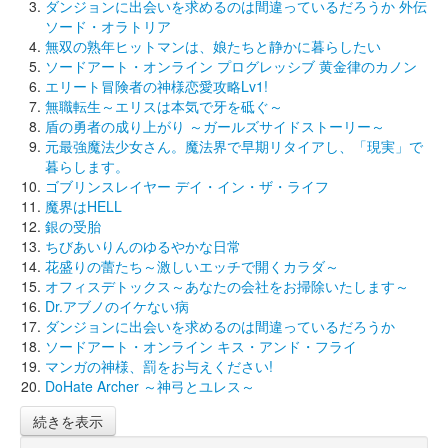
ダンジョンに出会いを求めるのは間違っているだろうか 外伝
ソード・オラトリア
無双の熟年ヒットマンは、娘たちと静かに暮らしたい
ソードアート・オンライン プログレッシブ 黄金律のカノン
エリート冒険者の神様恋愛攻略Lv1!
無職転生～エリスは本気で牙を砥ぐ～
盾の勇者の成り上がり ～ガールズサイドストーリー～
元最強魔法少女さん。魔法界で早期リタイアし、「現実」で
暮らします。
ゴブリンスレイヤー デイ・イン・ザ・ライフ
魔界はHELL
銀の受胎
ちびあいりんのゆるやかな日常
花盛りの蕾たち～激しいエッチで開くカラダ～
オフィスデトックス～あなたの会社をお掃除いたします～
Dr.アブノのイケない病
ダンジョンに出会いを求めるのは間違っているだろうか
ソードアート・オンライン キス・アンド・フライ
マンガの神様、罰をお与えください!
DoHate Archer ～神弓とユレス～
続きを表示