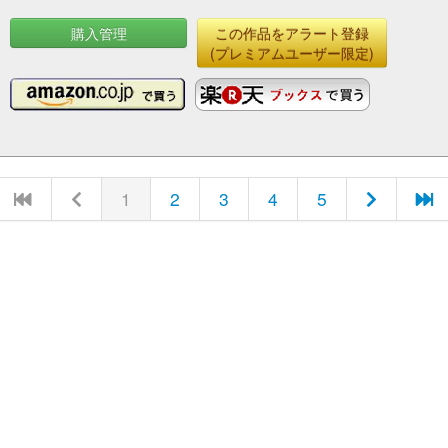
購入管理
この作品をアラート登録
(プレミアムユーザー限定)
1
2
3
4
5