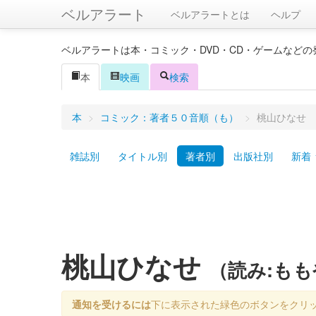
ベルアラート
ベルアラートとは
ヘルプ
ベルアラートは本・コミック・DVD・CD・ゲームなど
本
映画
検索
本
>
コミック：著者５０音順（も）
>
桃山ひなせ
雑誌別
タイトル別
著者別
出版社別
新着
桃山ひなせ
（読み:も
通知を受けるには
下に表示された緑色のボタンをクリ