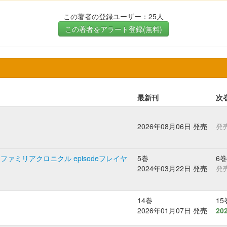
この著者の登録ユーザー：25人
この著者をアラート登録(無料)
最新刊
次
2026年08月06日 発売
発
ミリアクロニクル episodeフレイヤ
5巻
6巻
2024年03月22日 発売
発
14巻
15
2026年01月07日 発売
20