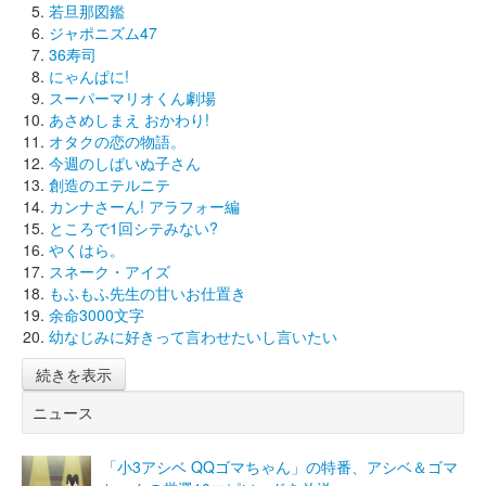
若旦那図鑑
ジャポニズム47
36寿司
にゃんぱに!
スーパーマリオくん劇場
あさめしまえ おかわり!
オタクの恋の物語。
今週のしばいぬ子さん
創造のエテルニテ
カンナさーん! アラフォー編
ところで1回シテみない?
やくはら。
スネーク・アイズ
もふもふ先生の甘いお仕置き
余命3000文字
幼なじみに好きって言わせたいし言いたい
続きを表示
ニュース
「小3アシベ QQゴマちゃん」の特番、アシベ＆ゴマ