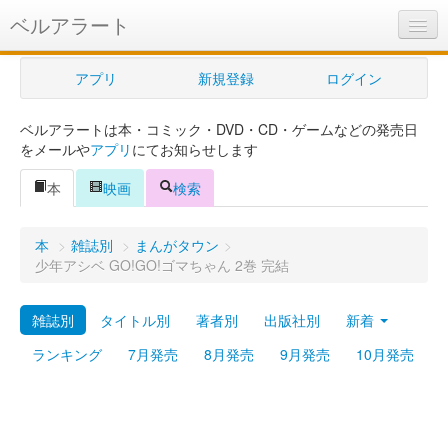
ベルアラート
ベルアラートとは
アプリ
新規登録
ログイン
ヘルプ
ベルアラートは本・コミック・DVD・CD・ゲームなどの発売日
新規登録
をメールや
アプリ
にてお知らせします
ログイン
本
映画
検索
Myカレンダー
本
>
雑誌別
>
まんがタウン
>
購入管理
少年アシベ GO!GO!ゴマちゃん 2巻 完結
Myシェルフ
雑誌別
タイトル別
著者別
出版社別
新着
プレミアム
ランキング
7月発売
8月発売
9月発売
10月発売