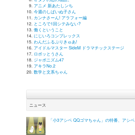
アニメ 新あたしンち
今週のしばいぬ子さん
カンナさーん! アラフォー編
ところで1回シテみない?
働くということ
にじいろコンプレックス
わんだふるぷりきゅあ!
アイドルマスター SideM ドラマチックステージ
ロボッとうさん
ジャポニズム47
アキラNo.2
数学と文系ちゃん
ニュース
「小3アシベ QQゴマちゃん」の特番、アシ