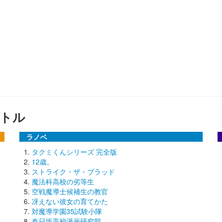
トル
ラノベ
タクミくんシリーズ 完全版
12歳。
ストライク・ザ・ブラッド
魔法科高校の劣等生
空戦魔導士候補生の教官
冴えない彼女の育てかた
対魔導学園35試験小隊
春日坂高校漫画研究部