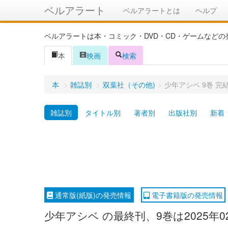
ベルアラート
ベルアラートとは
ヘルプ
ベルアラートは本・コミック・DVD・CD・ゲームなど
本
映画
検索
本
>
雑誌別
>
双葉社（その他)
>
少年アシベ 9巻 完
雑誌別
タイトル別
著者別
出版社別
新着
通常版(紙版)の発売情報
電子書籍版の発売情報
少年アシベ の最終刊、9巻は2025年