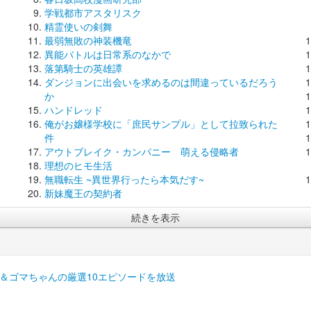
学戦都市アスタリスク
精霊使いの剣舞
最弱無敗の神装機竜
異能バトルは日常系のなかで
落第騎士の英雄譚
ダンジョンに出会いを求めるのは間違っているだろう
か
ハンドレッド
俺がお嬢様学校に「庶民サンプル」として拉致られた
件
アウトブレイク・カンパニー 萌える侵略者
理想のヒモ生活
無職転生 ~異世界行ったら本気だす~
新妹魔王の契約者
続きを表示
ベ＆ゴマちゃんの厳選10エピソードを放送