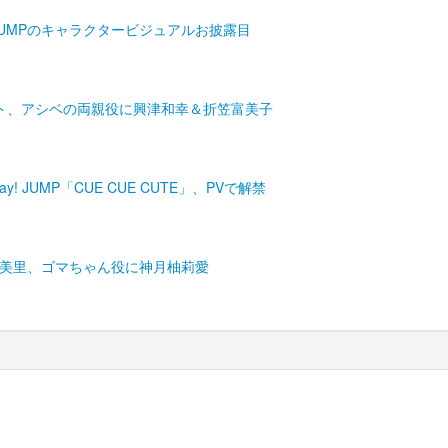
! JUMPのキャラクタービジュアルお披露目
ット、アシベの両親役に興津和幸＆折笠富美子
! JUMP「CUE CUE CUTE」、PVで解禁
岡美里、ゴマちゃん役に神月柚莉愛