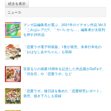
続きを表示
ニュース
マンガ誌編集長が選ぶ、2021年のイチオシ作品 Vol.3
「これはレアだ!!」「ヤバいから…」編集者が太鼓判
を押す25作品
「恋愛ラボ電子特装版」1巻が発売、未単行本化の
「おはなしあやちゃん」も収録
宮原るりの画業15周年を記念した作品展がGoFaで、
「河合荘」や「恋愛ラボ」など
「恋愛ラボ」後日談を集めた「恋愛研究レポート」
発売、描き下ろしも収録