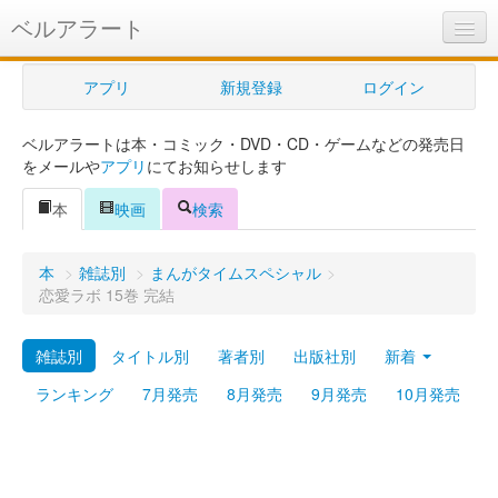
ベルアラート
ベルアラートとは
アプリ
新規登録
ログイン
ヘルプ
ベルアラートは本・コミック・DVD・CD・ゲームなどの発売日
新規登録
をメールや
アプリ
にてお知らせします
ログイン
本
映画
検索
Myカレンダー
本
>
雑誌別
>
まんがタイムスペシャル
>
購入管理
恋愛ラボ 15巻 完結
Myシェルフ
雑誌別
タイトル別
著者別
出版社別
新着
プレミアム
ランキング
7月発売
8月発売
9月発売
10月発売