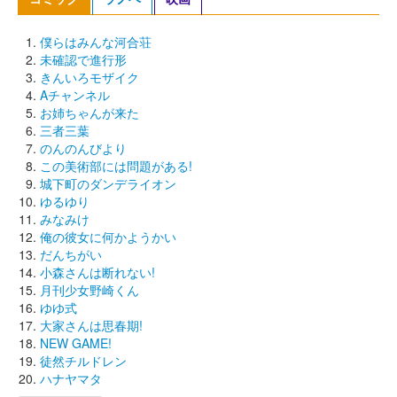
僕らはみんな河合荘
未確認で進行形
きんいろモザイク
Aチャンネル
お姉ちゃんが来た
三者三葉
のんのんびより
この美術部には問題がある!
城下町のダンデライオン
ゆるゆり
みなみけ
俺の彼女に何かようかい
だんちがい
小森さんは断れない!
月刊少女野崎くん
ゆゆ式
大家さんは思春期!
NEW GAME!
徒然チルドレン
ハナヤマタ