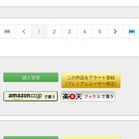
1
2
3
4
5
購入管理
この作品をアラート登録
(プレミアムユーザー限定)