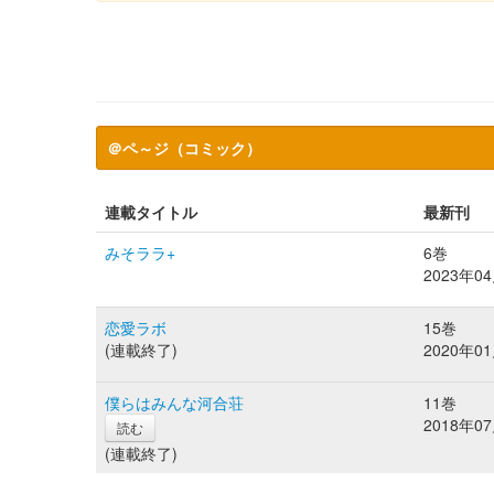
＠ペ～ジ（コミック）
連載タイトル
最新刊
みそララ+
6巻
2023年0
恋愛ラボ
15巻
(連載終了)
2020年0
僕らはみんな河合荘
11巻
2018年0
読む
(連載終了)