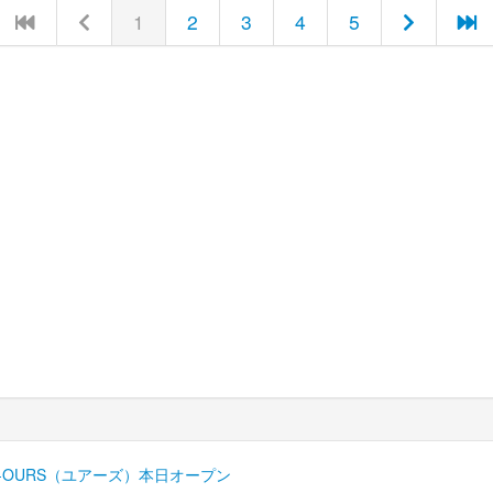
1
2
3
4
5
Y-OURS（ユアーズ）本日オープン