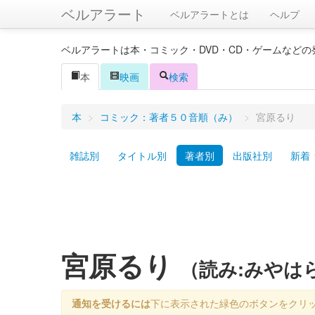
ベルアラート
ベルアラートとは
ヘルプ
ベルアラートは本・コミック・DVD・CD・ゲームなど
本
映画
検索
本
>
コミック：著者５０音順（み）
>
宮原るり
雑誌別
タイトル別
著者別
出版社別
新着
宮原るり
（読み:みやは
通知を受けるには
下に表示された緑色のボタンをクリ